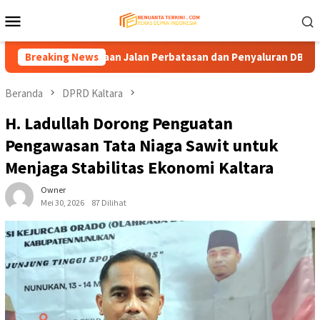
Loncat
Menu
ke
Mobile
konten
n Pendanaan Jalan Perbatasan dan Penyaluran DBH
Breaking News
Komis
Beranda
DPRD Kaltara
H. Ladullah Dorong Penguatan
Pengawasan Tata Niaga Sawit untuk
Menjaga Stabilitas Ekonomi Kaltara
Owner
Mei 30, 2026
87 Dilihat