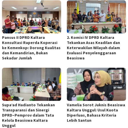
Pansus II DPRD Kaltara
2. Komisi IV DPRD Kaltara
Konsultasi Raperda Koperasi
Tekankan Asas Keadilan dan
ke Kemenkop: Dorong Kualitas
Keterwakilan Wilayah dalam
dan Kemandirian, Bukan
Evaluasi Penyelenggaraan
Sekadar Jumlah
Beasiswa
Supa’ad Hadianto Tekankan
Vamelia Sorot Juknis Beasiswa
Transparansi dan Sinergi
Kaltara Unggul: Usul Kuota
DPRD–Pemprov dalam Tata
Diperluas, Bahasa Kriteria
Kelola Beasiswa Kaltara
Lebih Santun
Unggul