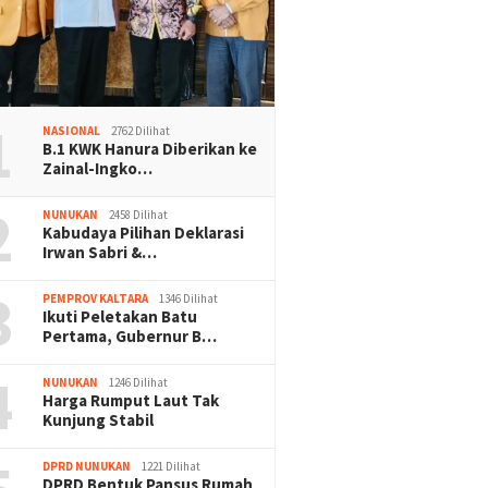
1
NASIONAL
2762 Dilihat
B.1 KWK Hanura Diberikan ke
Zainal-Ingko…
2
NUNUKAN
2458 Dilihat
Kabudaya Pilihan Deklarasi
Irwan Sabri &…
3
PEMPROV KALTARA
1346 Dilihat
Ikuti Peletakan Batu
Pertama, Gubernur B…
4
NUNUKAN
1246 Dilihat
Harga Rumput Laut Tak
Kunjung Stabil
DPRD NUNUKAN
1221 Dilihat
DPRD Bentuk Pansus Rumah