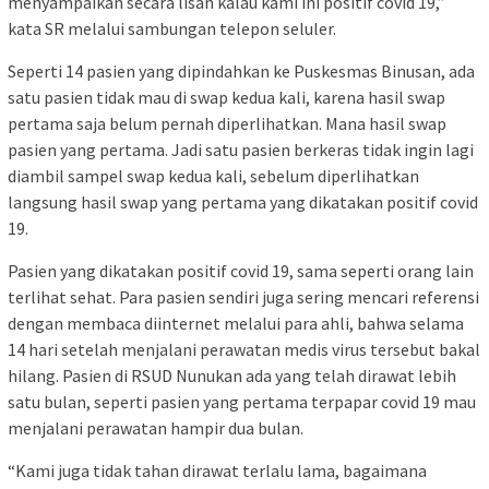
menyampaikan secara lisan kalau kami ini positif covid 19,”
kata SR melalui sambungan telepon seluler.
Seperti 14 pasien yang dipindahkan ke Puskesmas Binusan, ada
satu pasien tidak mau di swap kedua kali, karena hasil swap
pertama saja belum pernah diperlihatkan. Mana hasil swap
pasien yang pertama. Jadi satu pasien berkeras tidak ingin lagi
diambil sampel swap kedua kali, sebelum diperlihatkan
langsung hasil swap yang pertama yang dikatakan positif covid
19.
Pasien yang dikatakan positif covid 19, sama seperti orang lain
terlihat sehat. Para pasien sendiri juga sering mencari referensi
dengan membaca diinternet melalui para ahli, bahwa selama
14 hari setelah menjalani perawatan medis virus tersebut bakal
hilang. Pasien di RSUD Nunukan ada yang telah dirawat lebih
satu bulan, seperti pasien yang pertama terpapar covid 19 mau
menjalani perawatan hampir dua bulan.
“Kami juga tidak tahan dirawat terlalu lama, bagaimana