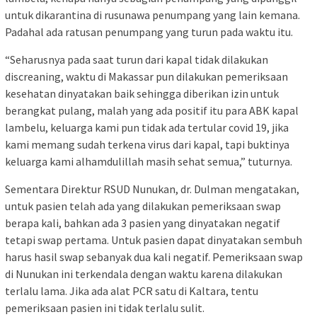
untuk dikarantina di rusunawa penumpang yang lain kemana.
Padahal ada ratusan penumpang yang turun pada waktu itu.
“Seharusnya pada saat turun dari kapal tidak dilakukan
discreaning, waktu di Makassar pun dilakukan pemeriksaan
kesehatan dinyatakan baik sehingga diberikan izin untuk
berangkat pulang, malah yang ada positif itu para ABK kapal
lambelu, keluarga kami pun tidak ada tertular covid 19, jika
kami memang sudah terkena virus dari kapal, tapi buktinya
keluarga kami alhamdulillah masih sehat semua,” tuturnya.
Sementara Direktur RSUD Nunukan, dr. Dulman mengatakan,
untuk pasien telah ada yang dilakukan pemeriksaan swap
berapa kali, bahkan ada 3 pasien yang dinyatakan negatif
tetapi swap pertama. Untuk pasien dapat dinyatakan sembuh
harus hasil swap sebanyak dua kali negatif. Pemeriksaan swap
di Nunukan ini terkendala dengan waktu karena dilakukan
terlalu lama. Jika ada alat PCR satu di Kaltara, tentu
pemeriksaan pasien ini tidak terlalu sulit.