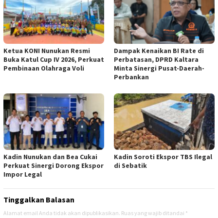
Ketua KONI Nunukan Resmi
Dampak Kenaikan BI Rate di
Buka Katul Cup IV 2026, Perkuat
Perbatasan, DPRD Kaltara
Pembinaan Olahraga Voli
Minta Sinergi Pusat-Daerah-
Perbankan
Kadin Nunukan dan Bea Cukai
Kadin Soroti Ekspor TBS Ilegal
Perkuat Sinergi Dorong Ekspor
di Sebatik
Impor Legal
Tinggalkan Balasan
Alamat email Anda tidak akan dipublikasikan.
Ruas yang wajib ditandai
*