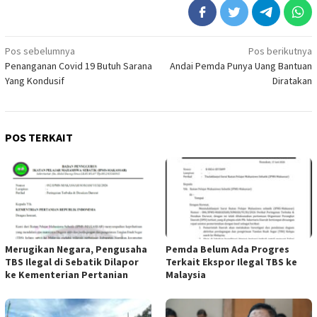
Navigasi
Pos sebelumnya
Pos berikutnya
Penanganan Covid 19 Butuh Sarana
Andai Pemda Punya Uang Bantuan
pos
Yang Kondusif
Diratakan
POS TERKAIT
Merugikan Negara, Pengusaha
Pemda Belum Ada Progres
TBS Ilegal di Sebatik Dilapor
Terkait Ekspor Ilegal TBS ke
ke Kementerian Pertanian
Malaysia