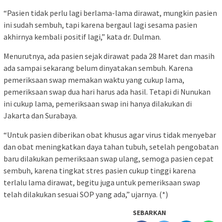
“Pasien tidak perlu lagi berlama-lama dirawat, mungkin pasien
ini sudah sembuh, tapi karena bergaul lagi sesama pasien
akhirnya kembali positif lagi,” kata dr. Dulman.
Menurutnya, ada pasien sejak dirawat pada 28 Maret dan masih
ada sampai sekarang belum dinyatakan sembuh. Karena
pemeriksaan swap memakan waktu yang cukup lama,
pemeriksaan swap dua hari harus ada hasil. Tetapi di Nunukan
ini cukup lama, pemeriksaan swap ini hanya dilakukan di
Jakarta dan Surabaya.
“Untuk pasien diberikan obat khusus agar virus tidak menyebar
dan obat meningkatkan daya tahan tubuh, setelah pengobatan
baru dilakukan pemeriksaan swap ulang, semoga pasien cepat
sembuh, karena tingkat stres pasien cukup tinggi karena
terlalu lama dirawat, begitu juga untuk pemeriksaan swap
telah dilakukan sesuai SOP yang ada,” ujarnya. (*)
SEBARKAN