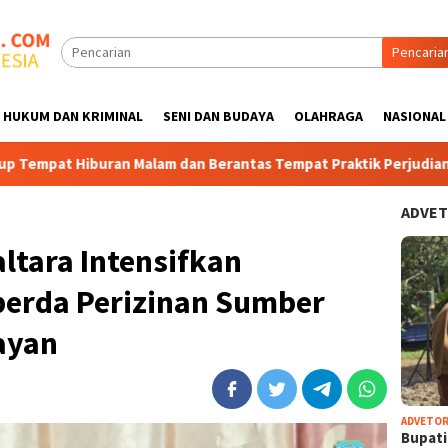
Pencaria
HUKUM DAN KRIMINAL
SENI DAN BUDAYA
OLAHRAGA
NASIONAL
m dan Berantas Tempat Praktik Perjudian di sebatik yang Berope
ADVET
altara Intensifkan
erda Perizinan Sumber
ayan
ADVETOR
Bupat