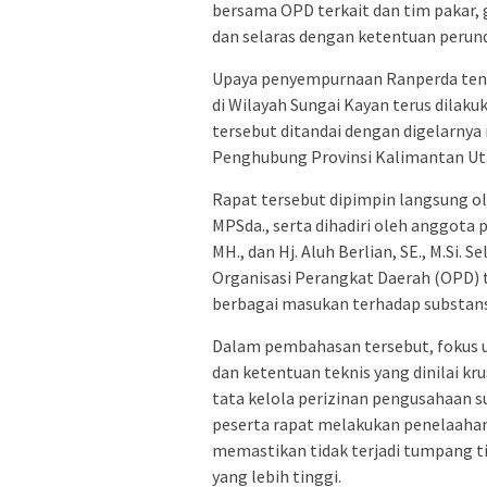
bersama OPD terkait dan tim pakar,
dan selaras dengan ketentuan peru
Upaya penyempurnaan Ranperda tent
di Wilayah Sungai Kayan terus dilaku
tersebut ditandai dengan digelarnya
Penghubung Provinsi Kalimantan Uta
Rapat tersebut dipimpin langsung ole
MPSda., serta dihadiri oleh anggota pa
MH., dan Hj. Aluh Berlian, SE., M.Si. 
Organisasi Perangkat Daerah (OPD) 
berbagai masukan terhadap substans
Dalam pembahasan tersebut, fokus 
dan ketentuan teknis yang dinilai k
tata kelola perizinan pengusahaan s
peserta rapat melakukan penelaahan
memastikan tidak terjadi tumpang ti
yang lebih tinggi.