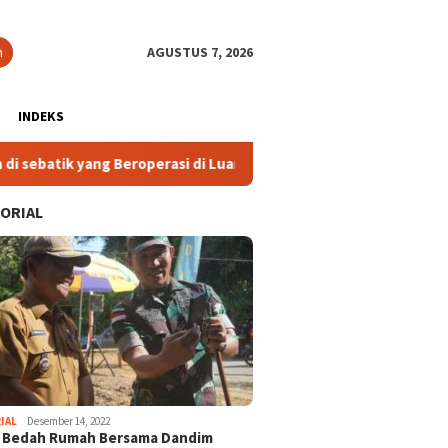
n
AGUSTUS 7, 2026
INDEKS
rasi di Luar Ketentuan
2. Komisi IV DPRD Kaltara Tekan
ORIAL
IAL
Desember 14, 2022
i Bedah Rumah Bersama Dandim