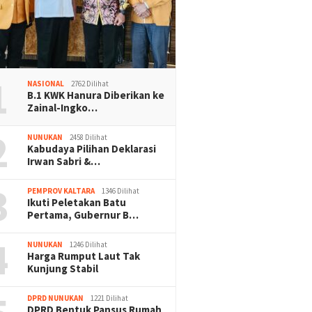
1
NASIONAL
2762 Dilihat
B.1 KWK Hanura Diberikan ke
Zainal-Ingko…
2
NUNUKAN
2458 Dilihat
Kabudaya Pilihan Deklarasi
Irwan Sabri &…
3
PEMPROV KALTARA
1346 Dilihat
Ikuti Peletakan Batu
Pertama, Gubernur B…
4
NUNUKAN
1246 Dilihat
Harga Rumput Laut Tak
Kunjung Stabil
DPRD NUNUKAN
1221 Dilihat
DPRD Bentuk Pansus Rumah