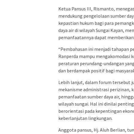
Ketua Pansus III, Rismanto, menegas
mendukung pengelolaan sumber daya 
kepastian hukum bagi para pemangk
daya air di wilayah Sungai Kayan, men
pemanfaatannya dapat memberikan m
“Pembahasan ini menjadi tahapan p
Ranperda mampu mengakomodasi ke
peraturan perundang-undangan yang b
dan berdampak positif bagi masyaraka
Lebih lanjut, dalam forum tersebut j
mekanisme administrasi perizinan, 
pemanfaatan sumber daya air, hingg
wilayah sungai. Hal ini dinilai penti
berorientasi pada kepentingan ekon
keberlanjutan lingkungan.
Anggota pansus, Hj. Aluh Berlian, t