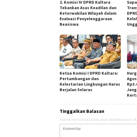
2. Komisi IV DPRD Kaltara
Supa
Tekankan Asas Keadilan dan
Tran
Keterwakilan Wilayah dalam
DPRD
Evaluasi Penyelenggaraan
Kelo
Beasiswa
Ungg
Ketua Komisi I DPRD Kaltara:
Harg
Pertambangan dan
Agus
Kelestarian Lingkungan Harus
Rp3.
Berjalan Selaras
Jang
Kert
Tinggalkan Balasan
Alamat email Anda tidak akan dipublikasikan.
Ru