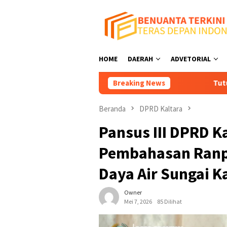
Loncat
ke
konten
HOME
DAERAH
ADVETORIAL
Breaking News
Tutup Tempat Hiburan Mala
Beranda
DPRD Kaltara
Pansus III DPRD K
Pembahasan Ranp
Daya Air Sungai K
Owner
Mei 7, 2026
85 Dilihat