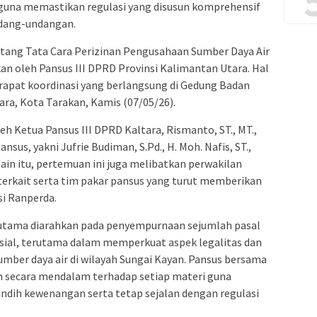
 guna memastikan regulasi yang disusun komprehensif
ndang-undangan.
ang Tata Cara Perizinan Pengusahaan Sumber Daya Air
kan oleh Pansus III DPRD Provinsi Kalimantan Utara. Hal
 rapat koordinasi yang berlangsung di Gedung Badan
ra, Kota Tarakan, Kamis (07/05/26).
h Ketua Pansus III DPRD Kaltara, Rismanto, ST., MT.,
nsus, yakni Jufrie Budiman, S.Pd., H. Moh. Nafis, ST.,
Selain itu, pertemuan ini juga melibatkan perwakilan
terkait serta tim pakar pansus yang turut memberikan
i Ranperda.
utama diarahkan pada penyempurnaan sejumlah pasal
rusial, terutama dalam memperkuat aspek legalitas dan
umber daya air di wilayah Sungai Kayan. Pansus bersama
 secara mendalam terhadap setiap materi guna
ndih kewenangan serta tetap sejalan dengan regulasi