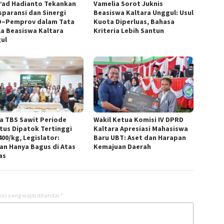
’ad Hadianto Tekankan
Vamelia Sorot Juknis
sparansi dan Sinergi
Beasiswa Kaltara Unggul: Usul
–Pemprov dalam Tata
Kuota Diperluas, Bahasa
la Beasiswa Kaltara
Kriteria Lebih Santun
ul
a TBS Sawit Periode
Wakil Ketua Komisi IV DPRD
tus Dipatok Tertinggi
Kaltara Apresiasi Mahasiswa
400/kg, Legislator:
Baru UBT: Aset dan Harapan
an Hanya Bagus di Atas
Kemajuan Daerah
as
as yang wajib ditandai
*