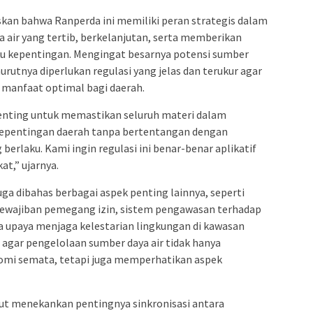
kan bahwa Ranperda ini memiliki peran strategis dalam
air yang tertib, berkelanjutan, serta memberikan
u kepentingan. Mengingat besarnya potensi sumber
urutnya diperlukan regulasi yang jelas dan terukur agar
anfaat optimal bagi daerah.
enting untuk memastikan seluruh materi dalam
pentingan daerah tanpa bertentangan dengan
erlaku. Kami ingin regulasi ini benar-benar aplikatif
t,” ujarnya.
uga dibahas berbagai aspek penting lainnya, seperti
kewajiban pemegang izin, sistem pengawasan terhadap
a upaya menjaga kelestarian lingkungan di kawasan
ng agar pengelolaan sumber daya air tidak hanya
omi semata, tetapi juga memperhatikan aspek
urut menekankan pentingnya sinkronisasi antara