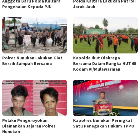
Anggota Baru Polda Kaltara
Polda Kaltara Lakukan Patroli
Pengenalan Kepada PJU
Jarak Jauh
Polres Nunukan Lakukan Giat
Kapolda Ikut Olahraga
Bersih Sampah Bersama
Bersama Dalam Rangka HUT 65
Kodam VI/Mulawarman
Pelaku Pengeroyokan
Kapolres Nunukan Peringkat
Diamankan Jajaran Polres
Satu Penegakan Hukum TPPO
Nunukan