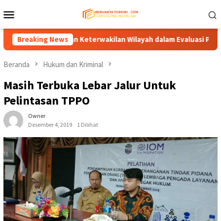
Loncat
Menu
ke
Mobile
konten
s Keadilan dan Keterwakilan Wilayah dalam Evaluasi Penyelenggar
Breaking News
Beranda
Hukum dan Kriminal
Masih Terbuka Lebar Jalur Untuk
Pelintasan TPPO
Owner
Desember 4, 2019
1 Dilihat