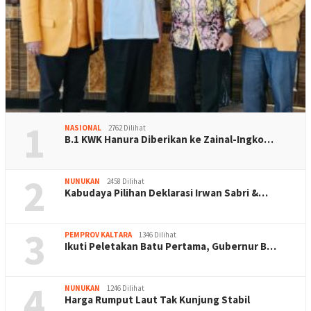
1
NASIONAL
2762 Dilihat
B.1 KWK Hanura Diberikan ke Zainal-Ingko…
2
NUNUKAN
2458 Dilihat
Kabudaya Pilihan Deklarasi Irwan Sabri &…
3
PEMPROV KALTARA
1346 Dilihat
Ikuti Peletakan Batu Pertama, Gubernur B…
4
NUNUKAN
1246 Dilihat
Harga Rumput Laut Tak Kunjung Stabil