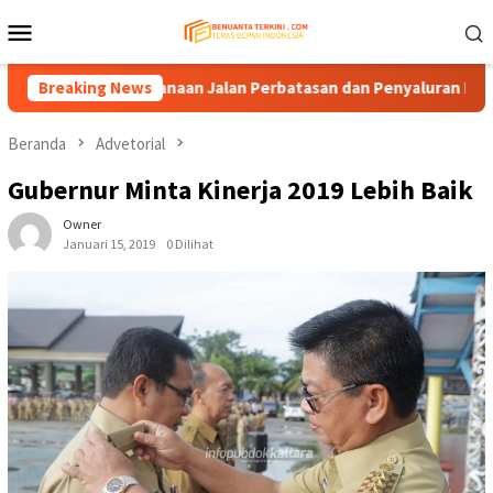
Loncat
Menu
ke
Mobile
konten
kan Pendanaan Jalan Perbatasan dan Penyaluran DBH
Breaking News
Kom
Beranda
Advetorial
Gubernur Minta Kinerja 2019 Lebih Baik
Owner
Januari 15, 2019
0 Dilihat