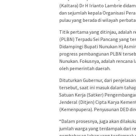
(Kaltara) Dr H Irianto Lambrie dida
dan sejumlah kepala Organisasi Per
pulau yang berada di wilayah perbatas
Titik pertama yang ditinjau, adalah
(PLBN) Terpadu Sei Pancang yang ter
Didampingi Bupati Nunukan Hj Asmin
progress pembangunan PLBN tersebut
Nunukan. Fokusnya, adalah rencana 
oleh pemerintah daerah.
Dituturkan Gubernur, dari penjelas
tersebut, saat ini masuk dalam taha
Satuan Kerja (Satker) Pengembanga
Jenderal (Ditjen) Cipta Karya Keme
(Kemenpupera). Penyusunan DED dire
“Dalam prosesnya, juga akan dilakuk
jumlah warga yang terdampak dari ren
pembebasan lahan yang terdampak pe