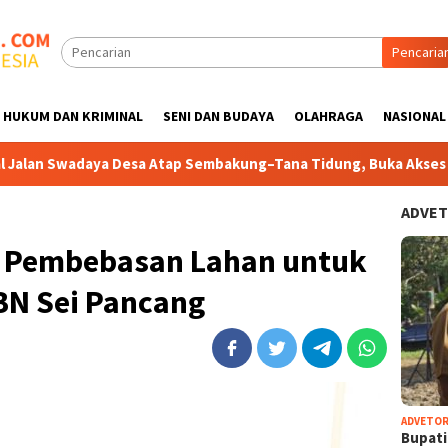
Pencaria
HUKUM DAN KRIMINAL
SENI DAN BUDAYA
OLAHRAGA
NASIONAL
tap Sembakung–Tana Tidung, Buka Akses dan Atasi Banjir Wilaya
ADVET
n Pembebasan Lahan untuk
N Sei Pancang
ADVETOR
Bupat