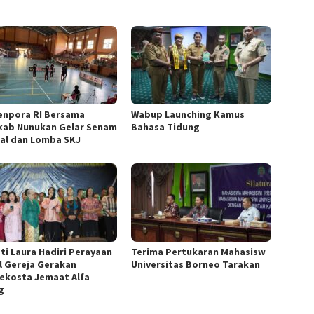
npora RI Bersama
Wabup Launching Kamus
ab Nunukan Gelar Senam
Bahasa Tidung
al dan Lomba SKJ
ti Laura Hadiri Perayaan
Terima Pertukaran Mahasisw
l Gereja Gerakan
Universitas Borneo Tarakan
ekosta Jemaat Alfa
g