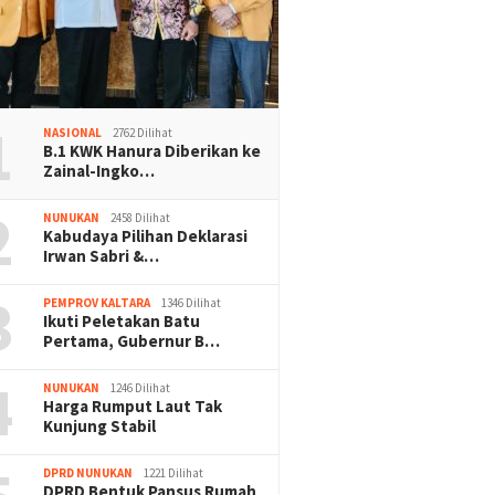
1
NASIONAL
2762 Dilihat
B.1 KWK Hanura Diberikan ke
Zainal-Ingko…
2
NUNUKAN
2458 Dilihat
Kabudaya Pilihan Deklarasi
Irwan Sabri &…
3
PEMPROV KALTARA
1346 Dilihat
Ikuti Peletakan Batu
Pertama, Gubernur B…
4
NUNUKAN
1246 Dilihat
Harga Rumput Laut Tak
Kunjung Stabil
DPRD NUNUKAN
1221 Dilihat
DPRD Bentuk Pansus Rumah