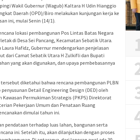
mpingi Wakil Gubernur (Wagub) Kaltara H Udin Hianggio
angkat Daerah (OPD)/Biro melakukan kunjungan kerja ke
an ini, mulai Senin (14/1).
 rencana lokasi pembangunan Pos Lintas Batas Negara
letak di Desa Sei Pancang, Kecamatan Sebatik Utara.
 Laura Hafidz, Gubernur mendengarkan penjelasan
 dari Camat Sebatik Utara H Zulkifli dan Bupati
lahan yang akan digunakan, dan upaya pembebasannya
an tersebut diketahui bahwa rencana pembangunan PLBN
p penyusunan Detail Engineering Design (DED) oleh
n Kawasan Permukiman Strategis (PKPS) Direktorat
nterian Pekerjaan Umum dan Penataan Ruang
ncanakan dimulai tahun ini.
an pendataan terhadap luas lahan, bangunan serta
cana ini. Setelah itu, akan dilanjutkan dengan proses
mbangunan. Di antaranya, dari laporan awal ada 30