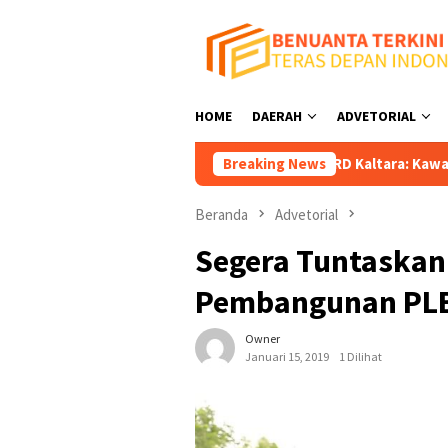
Loncat
ke
konten
HOME
DAERAH
ADVETORIAL
RDP DPRD Kaltara: Kawal Jalan Swadaya Desa A
Breaking News
Beranda
Advetorial
Segera Tuntaska
Pembangunan PLB
Owner
Januari 15, 2019
1 Dilihat