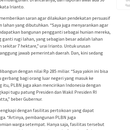
kata Irianto.
memberikan saran agar dilakukan pendekatan persuasif
lahan yang dibutuhkan. “Saya juga menyarankan agar
endapatkan bangunan pengganti sebagai hunian mereka,
 ganti rugi lahan, yang sebagian besar adalah lahan
ekitar 7 hektare,” urai Irianto. Untuk urusan
tanggung jawab pemerintah daerah. Dan, kini sedang
bangun dengan nilai Rp 285 miliar. “Saya yakin ini bisa
u gerbang bagi orang luar negeri yang masuk ke
ng itu, PLBN juga akan mencirikan Indonesia dengan
kapi tugu patung Presiden dan Wakil Presiden RI
ta,” beber Gubernur.
lengkapi dengan fasilitas pertokoan yang dapat
rga. “Artinya, pembangunan PLBN juga
an warga setempat. Hanya saja, fasilitas tersebut