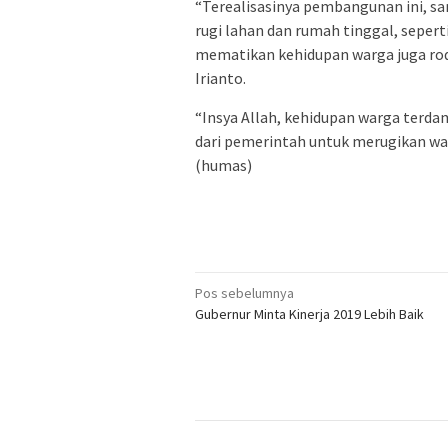
“Terealisasinya pembangunan ini, sa
rugi lahan dan rumah tinggal, sepert
mematikan kehidupan warga juga rod
Irianto.
“Insya Allah, kehidupan warga terd
dari pemerintah untuk merugikan war
(humas)
Navigasi
Pos sebelumnya
Gubernur Minta Kinerja 2019 Lebih Baik
pos