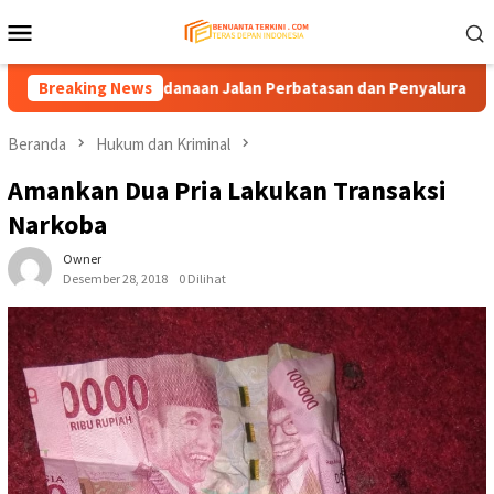
Loncat
Menu
ke
Mobile
konten
ngkan Pendanaan Jalan Perbatasan dan Penyaluran DBH
Breaking News
K
Beranda
Hukum dan Kriminal
Amankan Dua Pria Lakukan Transaksi
Narkoba
Owner
Desember 28, 2018
0 Dilihat