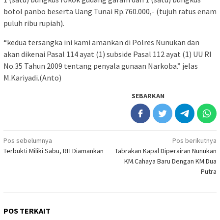
botol panbo beserta Uang Tunai Rp.760.000,- (tujuh ratus enam
puluh ribu rupiah).
“kedua tersangka ini kami amankan di Polres Nunukan dan
akan dikenai Pasal 114 ayat (1) subside Pasal 112 ayat (1) UU RI
No.35 Tahun 2009 tentang penyala gunaan Narkoba.” jelas
M.Kariyadi.(Anto)
SEBARKAN
Navigasi
Pos sebelumnya
Pos berikutnya
Terbukti Miliki Sabu, RH Diamankan
Tabrakan Kapal Diperairan Nunukan
pos
KM.Cahaya Baru Dengan KM.Dua
Putra
POS TERKAIT