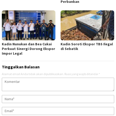
Perbankan
Kadin Nunukan dan Bea Cukai
Kadin Soroti Ekspor TBS Ilegal
Perkuat Sinergi Dorong Ekspor
di Sebatik
Impor Legal
Tinggalkan Balasan
Alamat email Anda tidak akan dipublikasikan.
Ruas yang wajib ditandai
*