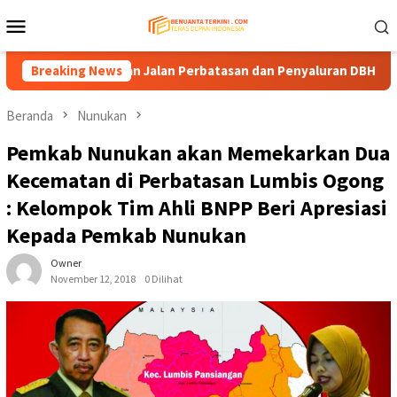
Loncat
Menu
ke
Mobile
konten
Pendanaan Jalan Perbatasan dan Penyaluran DBH
Breaking News
Komisi 
Beranda
Nunukan
Pemkab Nunukan akan Memekarkan Dua
Kecematan di Perbatasan Lumbis Ogong
: Kelompok Tim Ahli BNPP Beri Apresiasi
Kepada Pemkab Nunukan
Owner
November 12, 2018
0 Dilihat