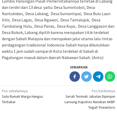
Lumbis Pansingan Pusat Pemerintahannya terletak di Labang
dan terdiri dari 13 desa yaitu: Desa Sumintobol, Desa
Nantukidan, Desa Labang, Desa Sumantipal, Desa Bulu Laun
Hilir, Desa Lagas, Desa Ngawol, Desa Tantalujuk, Desa
Tambalang Hulu, Desa Panas, Desa Kuyo, Desa Langgason dan
Desa Bokok, Labang dipilih karena merupakan titik terdekat
dengan Sabah Malaysia dan merupakan jalur utama lalu-lintas
perdagangan tradisional Indonesia-Sabah hanya dibutuhkan
waktu 1 jam sudah sampai di Kota terdekat di Sabah di
Pagalungan masuk dalam daerah Nabawan Sabah. (Anto)
SEBARKAN
Navigasi
Pos sebelumnya
Pos berikutnya
Satu Rumah Warga Hangus
Serah Terimah Jabatan Dipimpin
pos
Terbakar
Lansung Kapolres Nunukan AKBP
Teguh Triwantoro