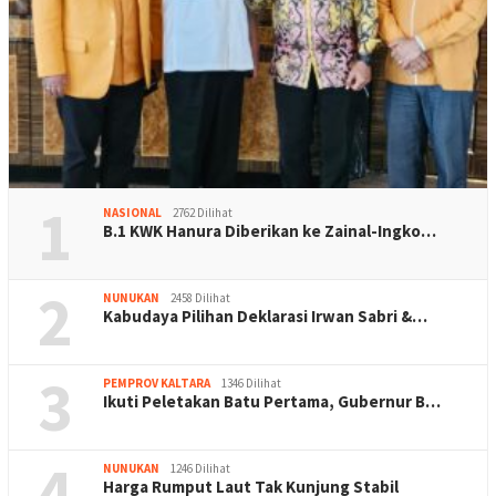
1
NASIONAL
2762 Dilihat
B.1 KWK Hanura Diberikan ke Zainal-Ingko…
2
NUNUKAN
2458 Dilihat
Kabudaya Pilihan Deklarasi Irwan Sabri &…
3
PEMPROV KALTARA
1346 Dilihat
Ikuti Peletakan Batu Pertama, Gubernur B…
4
NUNUKAN
1246 Dilihat
Harga Rumput Laut Tak Kunjung Stabil