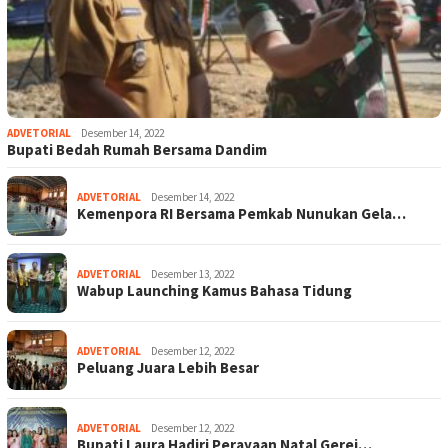
ADVETORIAL
Desember 14, 2022
Bupati Bedah Rumah Bersama Dandim
ADVETORIAL
Desember 14, 2022
Kemenpora RI Bersama Pemkab Nunukan Gela…
ADVETORIAL
Desember 13, 2022
Wabup Launching Kamus Bahasa Tidung
ADVETORIAL
Desember 12, 2022
Peluang Juara Lebih Besar
ADVETORIAL
Desember 12, 2022
Bupati Laura Hadiri Perayaan Natal Gerej…