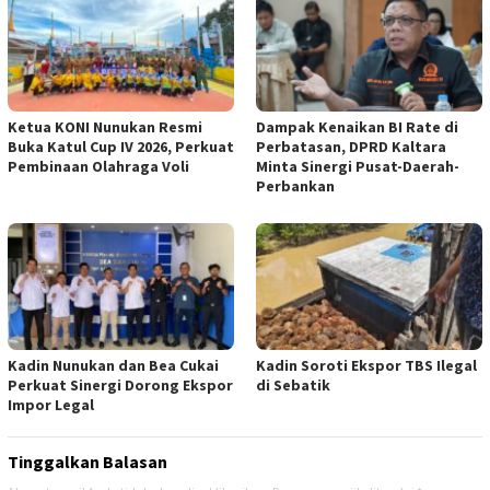
Ketua KONI Nunukan Resmi
Dampak Kenaikan BI Rate di
Buka Katul Cup IV 2026, Perkuat
Perbatasan, DPRD Kaltara
Pembinaan Olahraga Voli
Minta Sinergi Pusat-Daerah-
Perbankan
Kadin Nunukan dan Bea Cukai
Kadin Soroti Ekspor TBS Ilegal
Perkuat Sinergi Dorong Ekspor
di Sebatik
Impor Legal
Tinggalkan Balasan