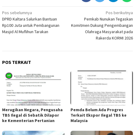
Navigasi
Pos sebelumnya
Pos berikutnya
DPRD Kaltara Salurkan Bantuan
Pemkab Nunukan Tegaskan
pos
Rp100 Juta untuk Pembangunan
Komitmen Dukung Pengembangan
Masjid Al Muflihun Tarakan
Olahraga Masyarakat pada
Rakerda KORMI 2026
POS TERKAIT
Merugikan Negara, Pengusaha
Pemda Belum Ada Progres
TBS Ilegal di Sebatik Dilapor
Terkait Ekspor Ilegal TBS ke
ke Kementerian Pertanian
Malaysia