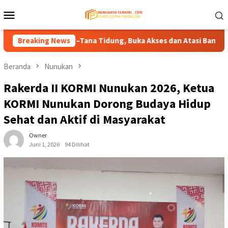
Loncat
Menu
ke
Mobile
konten
mbakung–Tana Tidung, Buka Akses dan Atasi Banjir Wilayah Perb
Breaking News
Beranda
Nunukan
Rakerda II KORMI Nunukan 2026, Ketua
KORMI Nunukan Dorong Budaya Hidup
Sehat dan Aktif di Masyarakat
Owner
Juni 1, 2026
94 Dilihat