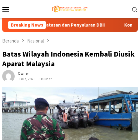
Loncat
Menu
ke
Mobile
konten
Jalan Perbatasan dan Penyaluran DBH
Breaking News
Komisi IV DPRD Kal
Beranda
Nasional
Batas Wilayah Indonesia Kembali Diusik
Aparat Malaysia
Owner
Juli 7, 2020
0 Dilihat