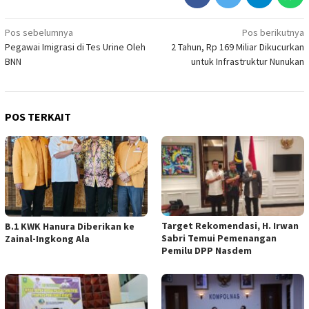
Navigasi
Pos sebelumnya
Pos berikutnya
Pegawai Imigrasi di Tes Urine Oleh
2 Tahun, Rp 169 Miliar Dikucurkan
pos
BNN
untuk Infrastruktur Nunukan
POS TERKAIT
Target Rekomendasi, H. Irwan
B.1 KWK Hanura Diberikan ke
Sabri Temui Pemenangan
Zainal-Ingkong Ala
Pemilu DPP Nasdem