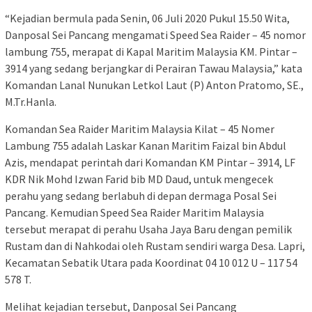
“Kejadian bermula pada Senin, 06 Juli 2020 Pukul 15.50 Wita,
Danposal Sei Pancang mengamati Speed Sea Raider – 45 nomor
lambung 755, merapat di Kapal Maritim Malaysia KM. Pintar –
3914 yang sedang berjangkar di Perairan Tawau Malaysia,” kata
Komandan Lanal Nunukan Letkol Laut (P) Anton Pratomo, SE.,
M.Tr.Hanla.
Komandan Sea Raider Maritim Malaysia Kilat – 45 Nomer
Lambung 755 adalah Laskar Kanan Maritim Faizal bin Abdul
Azis, mendapat perintah dari Komandan KM Pintar – 3914, LF
KDR Nik Mohd Izwan Farid bib MD Daud, untuk mengecek
perahu yang sedang berlabuh di depan dermaga Posal Sei
Pancang. Kemudian Speed Sea Raider Maritim Malaysia
tersebut merapat di perahu Usaha Jaya Baru dengan pemilik
Rustam dan di Nahkodai oleh Rustam sendiri warga Desa. Lapri,
Kecamatan Sebatik Utara pada Koordinat 04 10 012 U – 117 54
578 T.
Melihat kejadian tersebut, Danposal Sei Pancang