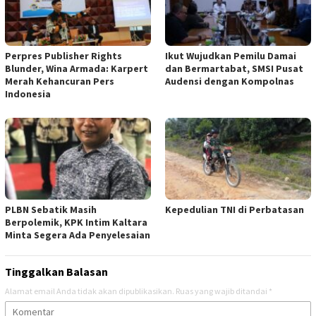
Perpres Publisher Rights
Ikut Wujudkan Pemilu Damai
Blunder, Wina Armada: Karpert
dan Bermartabat, SMSI Pusat
Merah Kehancuran Pers
Audensi dengan Kompolnas
Indonesia
PLBN Sebatik Masih
Kepedulian TNI di Perbatasan
Berpolemik, KPK Intim Kaltara
Minta Segera Ada Penyelesaian
Tinggalkan Balasan
Alamat email Anda tidak akan dipublikasikan.
Ruas yang wajib ditandai
*