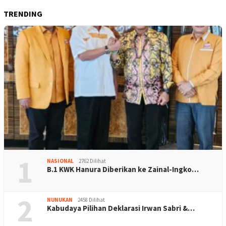
TRENDING
1
NASIONAL
2762 Dilihat
B.1 KWK Hanura Diberikan ke Zainal-Ingko…
2
NUNUKAN
2458 Dilihat
Kabudaya Pilihan Deklarasi Irwan Sabri &…