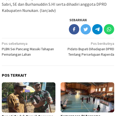
Sabri, SE dan Burhanuddin S.HI serta dihadiri anggota DPRD
Kabupaten Nunukan. (lan/adv)
SEBARKAN
Navigasi
Pos sebelumnya
Pos berikutnya
PLBN Sei Pancang Masuki Tahapan
Pidato Bupati Dihadapan DPRD
pos
Pematangan Lahan
Tentang Persetujuan Raperda
POS TERKAIT
Kemenpora RI Bersama