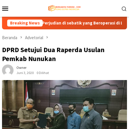
Loncat
Menu
ke
Mobile
konten
 Praktik Perjudian di sebatik yang Beroperasi di Luar Ketentua
Breaking News
Beranda
Advetorial
DPRD Setujui Dua Raperda Usulan
Pemkab Nunukan
Owner
Juni 3, 2020
0 Dilihat