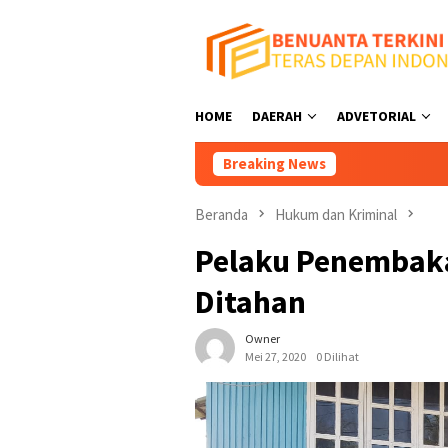
Loncat
ke
konten
HOME
DAERAH
ADVETORIAL
Breaking News
Tutup Tempat Hi
Beranda
Hukum dan Kriminal
Pelaku Penembaka
Ditahan
Owner
Mei 27, 2020
0 Dilihat