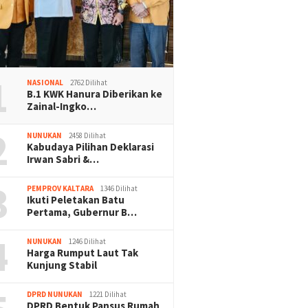
1
NASIONAL
2762 Dilihat
B.1 KWK Hanura Diberikan ke
Zainal-Ingko…
2
NUNUKAN
2458 Dilihat
Kabudaya Pilihan Deklarasi
Irwan Sabri &…
3
PEMPROV KALTARA
1346 Dilihat
Ikuti Peletakan Batu
Pertama, Gubernur B…
4
NUNUKAN
1246 Dilihat
Harga Rumput Laut Tak
Kunjung Stabil
DPRD NUNUKAN
1221 Dilihat
DPRD Bentuk Pansus Rumah