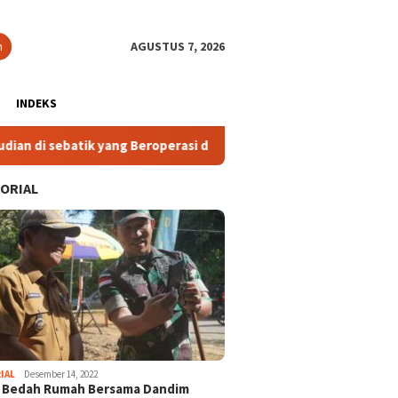
n
AGUSTUS 7, 2026
INDEKS
yang Beroperasi di Luar Ketentuan
2. Komisi IV DPRD Kal
ORIAL
IAL
Desember 14, 2022
i Bedah Rumah Bersama Dandim