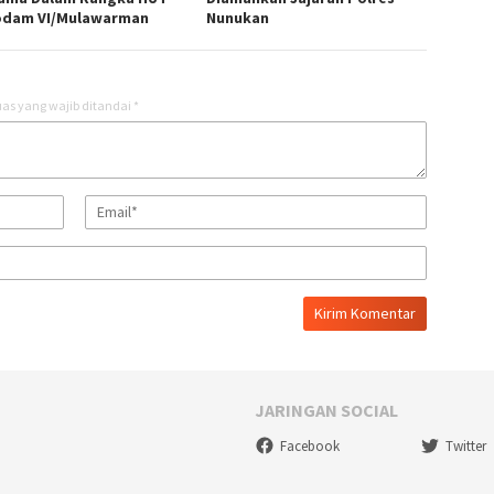
odam VI/Mulawarman
Nunukan
as yang wajib ditandai
*
JARINGAN SOCIAL
Facebook
Twitter