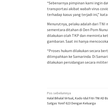
“Sebenarnya pimpinan kami ingin d
transportasi akibat wabah virus covi
terhadap kasus yang terjadi ini,” ka
Menurutnya, pelaku adalah dari TNI m
sementara ditahan di Den Pom Nunuka
dilakukan olah TKP dan meminta ke
gambaran. Saat ini hanya mencocoka
“Proses hukum dilakukan secara bert
dilimpahkan ke Samarinda. Di Samar
dilakukan persidangan secara militer 
Navigasi
Pos sebelumnya
Halal Bihalal Virtual, Kado Idul Fitri TNI AD B
pos
Satgas Yonif 623 Dengan Keluarga