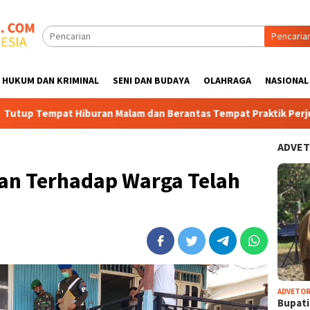
Pencaria
HUKUM DAN KRIMINAL
SENI DAN BUDAYA
OLAHRAGA
NASIONAL
buran Malam dan Berantas Tempat Praktik Perjudian di sebatik 
ADVET
n Terhadap Warga Telah
ADVETOR
Bupat