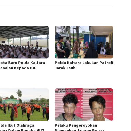
ota Baru Polda Kaltara
Polda Kaltara Lakukan Patroli
enalan Kepada PJU
Jarak Jauh
lda Ikut Olahraga
Pelaku Pengeroyokan
ama Dalam Rangka HUT
Diamankan Jajaran Polres