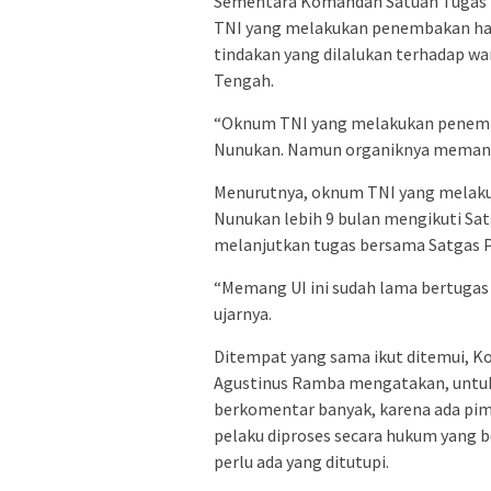
Sementara Komandan Satuan Tugas (
TNI yang melakukan penembakan haru
tindakan yang dilalukan terhadap wa
Tengah.
“Oknum TNI yang melakukan penembak
Nunukan. Namun organiknya memang 
Menurutnya, oknum TNI yang melaku
Nunukan lebih 9 bulan mengikuti S
melanjutkan tugas bersama Satgas P
“Memang UI ini sudah lama bertugas d
ujarnya.
Ditempat yang sama ikut ditemui, K
Agustinus Ramba mengatakan, untuk 
berkomentar banyak, karena ada pim
pelaku diproses secara hukum yang be
perlu ada yang ditutupi.