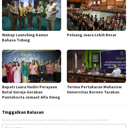
Wabup Launching Kamus
Peluang Juara Lebih Besar
Bahasa Tidung
Bupati Laura Hadiri Perayaan
Terima Pertukaran Mahasisw
Natal Gereja Gerakan
Universitas Borneo Tarakan
Pantekosta Jemaat Alfa Omeg
Tinggalkan Balasan
Alamat email Anda tidak akan dipublikasikan.
Ruas yang wajib ditandai
*