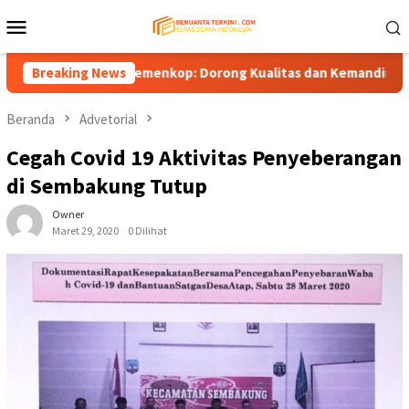
Loncat
Menu
ke
Mobile
konten
erasi ke Kemenkop: Dorong Kualitas dan Kemandirian, Bukan Seka
Breaking News
Beranda
Advetorial
Cegah Covid 19 Aktivitas Penyeberangan
di Sembakung Tutup
Owner
Maret 29, 2020
0 Dilihat