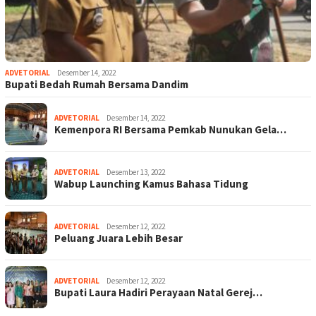
ADVETORIAL
Desember 14, 2022
Bupati Bedah Rumah Bersama Dandim
ADVETORIAL
Desember 14, 2022
Kemenpora RI Bersama Pemkab Nunukan Gela…
ADVETORIAL
Desember 13, 2022
Wabup Launching Kamus Bahasa Tidung
ADVETORIAL
Desember 12, 2022
Peluang Juara Lebih Besar
ADVETORIAL
Desember 12, 2022
Bupati Laura Hadiri Perayaan Natal Gerej…