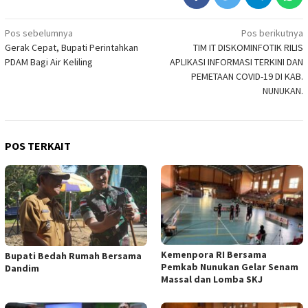
Navigasi
Pos sebelumnya
Pos berikutnya
Gerak Cepat, Bupati Perintahkan
TIM IT DISKOMINFOTIK RILIS
pos
PDAM Bagi Air Keliling
APLIKASI INFORMASI TERKINI DAN
PEMETAAN COVID-19 DI KAB.
NUNUKAN.
POS TERKAIT
Kemenpora RI Bersama
Bupati Bedah Rumah Bersama
Pemkab Nunukan Gelar Senam
Dandim
Massal dan Lomba SKJ