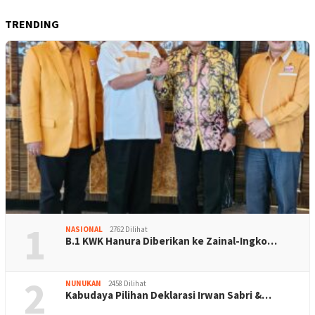
TRENDING
1
NASIONAL
2762 Dilihat
B.1 KWK Hanura Diberikan ke Zainal-Ingko…
2
NUNUKAN
2458 Dilihat
Kabudaya Pilihan Deklarasi Irwan Sabri &…