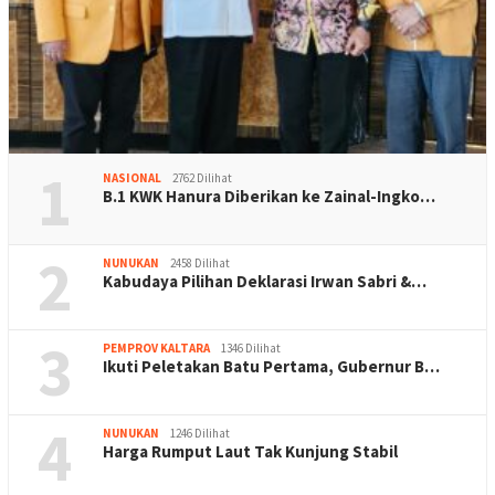
1
NASIONAL
2762 Dilihat
B.1 KWK Hanura Diberikan ke Zainal-Ingko…
2
NUNUKAN
2458 Dilihat
Kabudaya Pilihan Deklarasi Irwan Sabri &…
3
PEMPROV KALTARA
1346 Dilihat
Ikuti Peletakan Batu Pertama, Gubernur B…
4
NUNUKAN
1246 Dilihat
Harga Rumput Laut Tak Kunjung Stabil