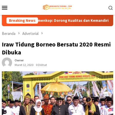
Loncat
Menu
ke
Mobile
konten
perasi ke Kemenkop: Dorong Kualitas dan Kemandirian, Bukan Sek
Breaking News
Beranda
Advetorial
Iraw Tidung Borneo Bersatu 2020 Resmi
Dibuka
Owner
Maret 12, 2020
0 Dilihat