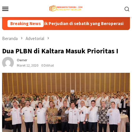
Loncat
Menu
ke
Mobile
konten
 Praktik Perjudian di sebatik yang Beroperasi di Luar Ketentu
Breaking News
Beranda
Advetorial
Dua PLBN di Kaltara Masuk Prioritas I
Owner
Maret 12, 2020
0 Dilihat