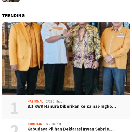
TRENDING
1
NASIONAL
2762 Dilihat
B.1 KWK Hanura Diberikan ke Zainal-Ingko…
2
NUNUKAN
2458 Dilihat
Kabudaya Pilihan Deklarasi Irwan Sabri &…