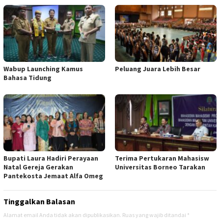
Wabup Launching Kamus
Peluang Juara Lebih Besar
Bahasa Tidung
Bupati Laura Hadiri Perayaan
Terima Pertukaran Mahasisw
Natal Gereja Gerakan
Universitas Borneo Tarakan
Pantekosta Jemaat Alfa Omeg
Tinggalkan Balasan
Alamat email Anda tidak akan dipublikasikan.
Ruas yang wajib ditandai
*