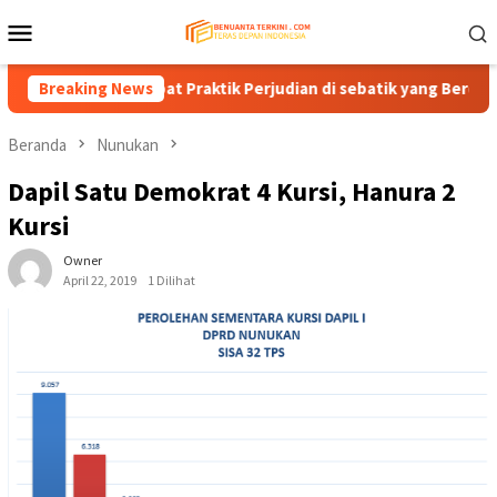
Loncat
Menu
ke
Mobile
konten
ntas Tempat Praktik Perjudian di sebatik yang Beroperasi di L
Breaking News
Beranda
Nunukan
Dapil Satu Demokrat 4 Kursi, Hanura 2
Kursi
Owner
April 22, 2019
1 Dilihat