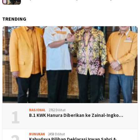
TRENDING
1
NASIONAL
2762 Dilihat
B.1 KWK Hanura Diberikan ke Zainal-Ingko…
NUNUKAN
2458 Dilihat
Kabudaya Pilihan Deklarasi Irwan Sabri &…