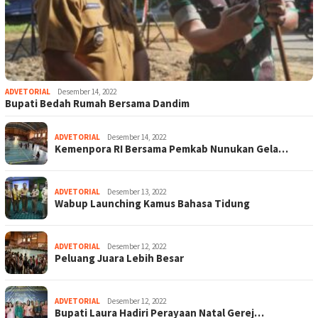
ADVETORIAL
Desember 14, 2022
Bupati Bedah Rumah Bersama Dandim
ADVETORIAL
Desember 14, 2022
Kemenpora RI Bersama Pemkab Nunukan Gela…
ADVETORIAL
Desember 13, 2022
Wabup Launching Kamus Bahasa Tidung
ADVETORIAL
Desember 12, 2022
Peluang Juara Lebih Besar
ADVETORIAL
Desember 12, 2022
Bupati Laura Hadiri Perayaan Natal Gerej…