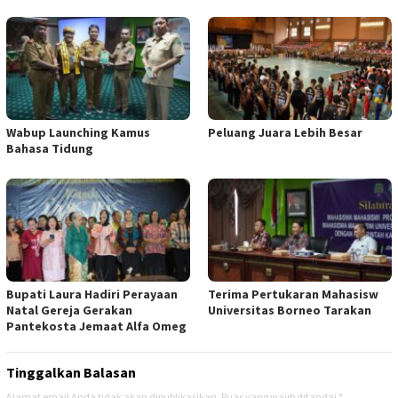
Wabup Launching Kamus
Peluang Juara Lebih Besar
Bahasa Tidung
Bupati Laura Hadiri Perayaan
Terima Pertukaran Mahasisw
Natal Gereja Gerakan
Universitas Borneo Tarakan
Pantekosta Jemaat Alfa Omeg
Tinggalkan Balasan
Alamat email Anda tidak akan dipublikasikan.
Ruas yang wajib ditandai
*