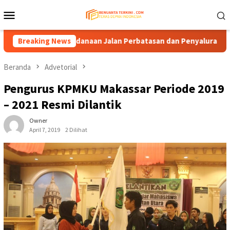
Loncat
Menu
ke
Mobile
konten
angkan Pendanaan Jalan Perbatasan dan Penyaluran DBH
Breaking News
Beranda
Advetorial
Pengurus KPMKU Makassar Periode 2019
– 2021 Resmi Dilantik
Owner
April 7, 2019
2 Dilihat