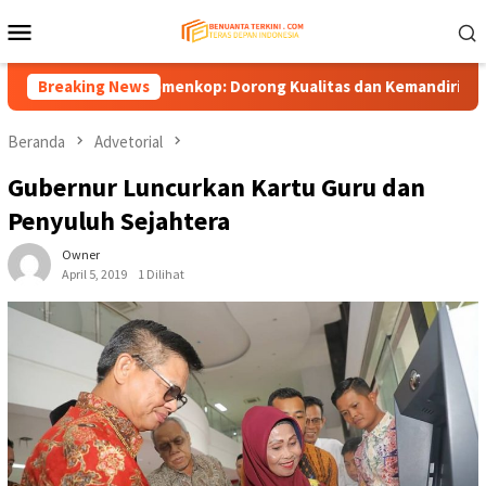
Loncat
Menu
ke
Mobile
konten
perasi ke Kemenkop: Dorong Kualitas dan Kemandirian, Bukan Sek
Breaking News
Beranda
Advetorial
Gubernur Luncurkan Kartu Guru dan
Penyuluh Sejahtera
Owner
April 5, 2019
1 Dilihat