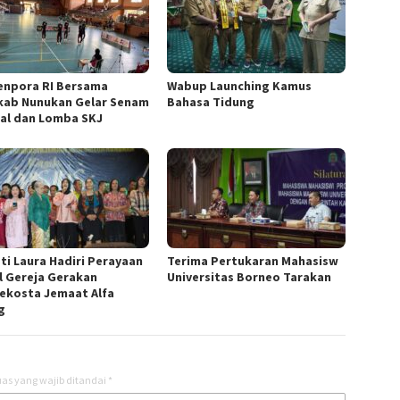
npora RI Bersama
Wabup Launching Kamus
ab Nunukan Gelar Senam
Bahasa Tidung
al dan Lomba SKJ
ti Laura Hadiri Perayaan
Terima Pertukaran Mahasisw
l Gereja Gerakan
Universitas Borneo Tarakan
ekosta Jemaat Alfa
g
as yang wajib ditandai
*