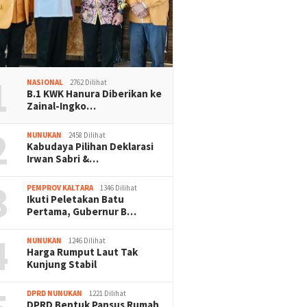
1
NASIONAL
2762 Dilihat
B.1 KWK Hanura Diberikan ke
Zainal-Ingko…
2
NUNUKAN
2458 Dilihat
Kabudaya Pilihan Deklarasi
Irwan Sabri &…
3
PEMPROV KALTARA
1346 Dilihat
Ikuti Peletakan Batu
Pertama, Gubernur B…
4
NUNUKAN
1246 Dilihat
Harga Rumput Laut Tak
Kunjung Stabil
DPRD NUNUKAN
1221 Dilihat
DPRD Bentuk Pansus Rumah