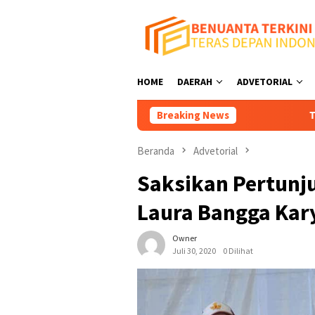
Loncat
ke
konten
HOME
DAERAH
ADVETORIAL
Breaking News
Tutup Tempat Hi
Beranda
Advetorial
Saksikan Pertunj
Laura Bangga Kar
Owner
Juli 30, 2020
0 Dilihat