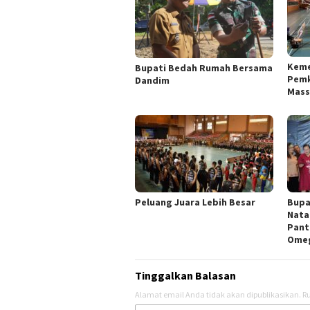
Keme
Bupati Bedah Rumah Bersama
Pemk
Dandim
Mass
Peluang Juara Lebih Besar
Bupa
Nata
Pant
Ome
Tinggalkan Balasan
Alamat email Anda tidak akan dipublikasikan.
Ru