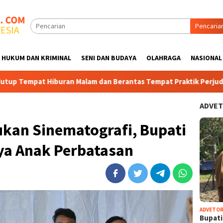
Pencaria
HUKUM DAN KRIMINAL
SENI DAN BUDAYA
OLAHRAGA
NASIONAL
buran Malam dan Berantas Tempat Praktik Perjudian di sebatik 
ADVET
ukan Sinematografi, Bupati
ya Anak Perbatasan
ADVETOR
Bupat