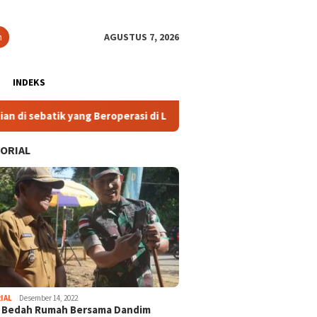
n
AGUSTUS 7, 2026
INDEKS
yang Beroperasi di Luar Ketentuan
2. Komisi IV DPRD Kal
ORIAL
IAL
Desember 14, 2022
i Bedah Rumah Bersama Dandim