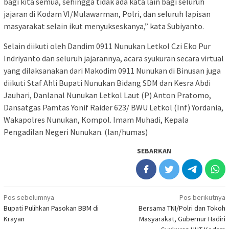
bagi kita semua, sehingga tidak ada kata lain bagi seluruh
jajaran di Kodam VI/Mulawarman, Polri, dan seluruh lapisan
masyarakat selain ikut menyukseskanya,” kata Subiyanto.
Selain diikuti oleh Dandim 0911 Nunukan Letkol Czi Eko Pur
Indriyanto dan seluruh jajarannya, acara syukuran secara virtual
yang dilaksanakan dari Makodim 0911 Nunukan di Binusan juga
diikuti Staf Ahli Bupati Nunukan Bidang SDM dan Kesra Abdi
Jauhari, Danlanal Nunukan Letkol Laut (P) Anton Pratomo,
Dansatgas Pamtas Yonif Raider 623/ BWU Letkol (Inf) Yordania,
Wakapolres Nunukan, Kompol. Imam Muhadi, Kepala
Pengadilan Negeri Nunukan. (lan/humas)
SEBARKAN
Navigasi
Pos sebelumnya
Pos berikutnya
Bupati Pulihkan Pasokan BBM di
Bersama TNI/Polri dan Tokoh
pos
Krayan
Masyarakat, Gubernur Hadiri