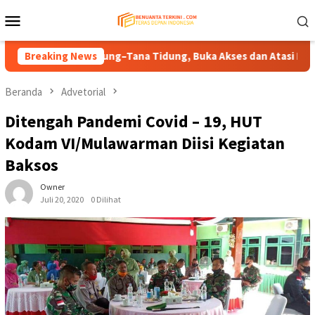
Loncat
Menu
ke
Mobile
konten
p Sembakung–Tana Tidung, Buka Akses dan Atasi Banjir Wilayah 
Breaking News
Beranda
Advetorial
Ditengah Pandemi Covid – 19, HUT
Kodam VI/Mulawarman Diisi Kegiatan
Baksos
Owner
Juli 20, 2020
0 Dilihat