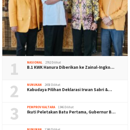
1
NASIONAL
2762 Dilihat
B.1 KWK Hanura Diberikan ke Zainal-Ingko…
2
NUNUKAN
2458 Dilihat
Kabudaya Pilihan Deklarasi Irwan Sabri &…
3
PEMPROV KALTARA
1346 Dilihat
Ikuti Peletakan Batu Pertama, Gubernur B…
NUNUKAN
1246 Dilihat