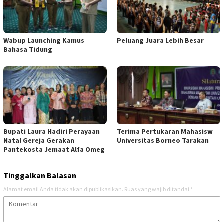
Wabup Launching Kamus
Peluang Juara Lebih Besar
Bahasa Tidung
Bupati Laura Hadiri Perayaan
Terima Pertukaran Mahasisw
Natal Gereja Gerakan
Universitas Borneo Tarakan
Pantekosta Jemaat Alfa Omeg
Tinggalkan Balasan
Alamat email Anda tidak akan dipublikasikan.
Ruas yang wajib ditandai
*