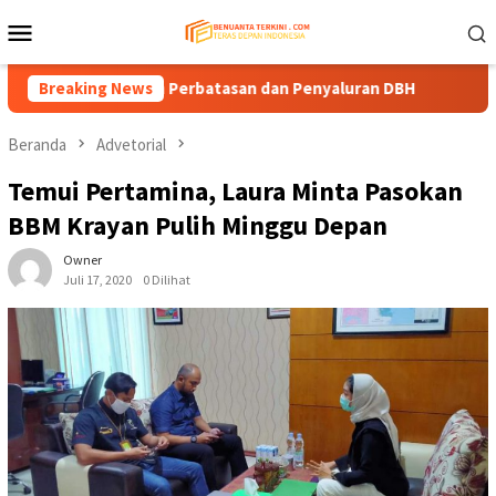
Loncat
Menu
ke
Mobile
konten
naan Jalan Perbatasan dan Penyaluran DBH
Breaking News
Komisi IV DPR
Beranda
Advetorial
Temui Pertamina, Laura Minta Pasokan
BBM Krayan Pulih Minggu Depan
Owner
Juli 17, 2020
0 Dilihat