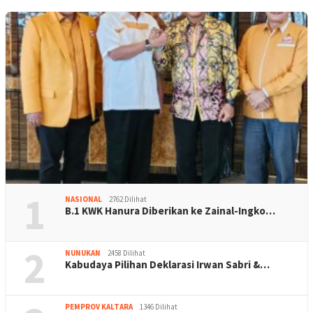
1
NASIONAL
2762 Dilihat
B.1 KWK Hanura Diberikan ke Zainal-Ingko…
2
NUNUKAN
2458 Dilihat
Kabudaya Pilihan Deklarasi Irwan Sabri &…
PEMPROV KALTARA
1346 Dilihat