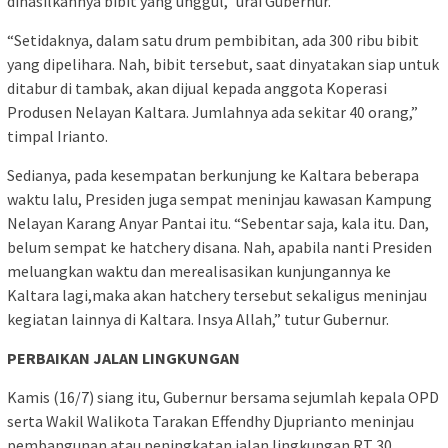
dihasilkannya bibit yang unggul,” urai Gubernur.
“Setidaknya, dalam satu drum pembibitan, ada 300 ribu bibit
yang dipelihara. Nah, bibit tersebut, saat dinyatakan siap untuk
ditabur di tambak, akan dijual kepada anggota Koperasi
Produsen Nelayan Kaltara. Jumlahnya ada sekitar 40 orang,”
timpal Irianto.
Sedianya, pada kesempatan berkunjung ke Kaltara beberapa
waktu lalu, Presiden juga sempat meninjau kawasan Kampung
Nelayan Karang Anyar Pantai itu. “Sebentar saja, kala itu. Dan,
belum sempat ke hatchery disana. Nah, apabila nanti Presiden
meluangkan waktu dan merealisasikan kunjungannya ke
Kaltara lagi,maka akan hatchery tersebut sekaligus meninjau
kegiatan lainnya di Kaltara. Insya Allah,” tutur Gubernur.
PERBAIKAN JALAN LINGKUNGAN
Kamis (16/7) siang itu, Gubernur bersama sejumlah kepala OPD
serta Wakil Walikota Tarakan Effendhy Djuprianto meninjau
pembangunan atau peningkatan jalan lingkungan RT 30