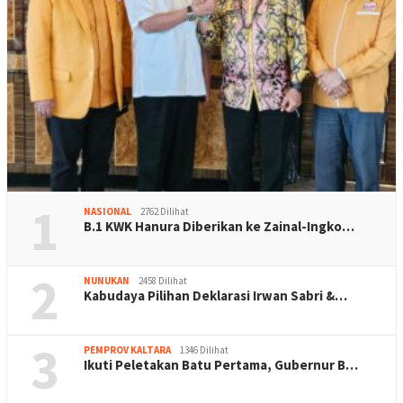
1
NASIONAL
2762 Dilihat
B.1 KWK Hanura Diberikan ke Zainal-Ingko…
2
NUNUKAN
2458 Dilihat
Kabudaya Pilihan Deklarasi Irwan Sabri &…
3
PEMPROV KALTARA
1346 Dilihat
Ikuti Peletakan Batu Pertama, Gubernur B…