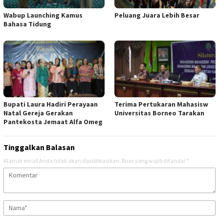
Wabup Launching Kamus
Peluang Juara Lebih Besar
Bahasa Tidung
Bupati Laura Hadiri Perayaan
Terima Pertukaran Mahasisw
Natal Gereja Gerakan
Universitas Borneo Tarakan
Pantekosta Jemaat Alfa Omeg
Tinggalkan Balasan
Alamat email Anda tidak akan dipublikasikan.
Ruas yang wajib ditandai
*