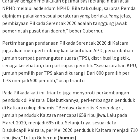
Caranya dengan melakukan optimalisasi belanja hibah atau
NPHD melalui addendum NPHD. Bila tak cukup, sarpras Pemda
dipinjam-pakaikan sesuai peraturan yang berlaku. Yang jelas,
pembiayaan Pilkada Serentak 2020 adalah tanggung jawab
pemerintah pusat dan daerah,” beber Gubernur.
Pertimbangan pendanaan Pilkada Serentak 2020 di Kaltara
juga akan mempertimbangkan kebutuhan APD, penambahan
jumlah tempat pemungutan suara (TPS), distribusi logistik,
tenaga kesehatan, dan partisipasi pemilih. “Sesuai arahan KPU,
jumlah pemilih per TPS akan dikurangi. Dari 800 pemilih per
TPS menjadi 500 pemilih,” ucap Irianto.
Pada Pilkada kali ini, Irianto juga menyoroti perkembangan
penduduk di Kaltara. Disebutkannya, perkembangan penduduk
di Kaltara cukup dinamis. “Berdasarkan rilis Kemendagri,
jumlah penduduk Kaltara mencapai 658 ribu jiwa. Lalu pada
Maret 2020, menjadi 695 ribu. Selanjutnya, sesuai data
Disdukcapil Kaltara, per Mei 2020 penduduk Kaltara menjadi 710
ribu jiwa,” tutup Gubernur.
(humas)