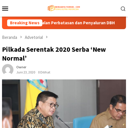
Loncat
Menu
ke
Mobile
konten
danaan Jalan Perbatasan dan Penyaluran DBH
Breaking News
Komisi IV 
Beranda
Advetorial
Pilkada Serentak 2020 Serba ‘New
Normal’
Owner
Juni 23, 2020
0 Dilihat