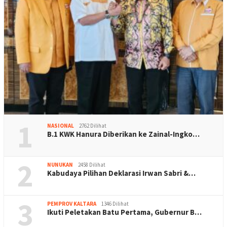
1
NASIONAL
2762 Dilihat
B.1 KWK Hanura Diberikan ke Zainal-Ingko…
2
NUNUKAN
2458 Dilihat
Kabudaya Pilihan Deklarasi Irwan Sabri &…
3
PEMPROV KALTARA
1346 Dilihat
Ikuti Peletakan Batu Pertama, Gubernur B…