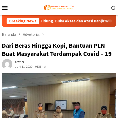
Loncat
Menu
ke
Mobile
konten
ng–Tana Tidung, Buka Akses dan Atasi Banjir Wilayah Perbatasa
Breaking News
Beranda
Advetorial
Dari Beras Hingga Kopi, Bantuan PLN
Buat Masyarakat Terdampak Covid – 19
Owner
Juni 11, 2020
0 Dilihat