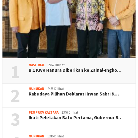
1
NASIONAL
2762 Dilihat
B.1 KWK Hanura Diberikan ke Zainal-Ingko…
2
NUNUKAN
2458 Dilihat
Kabudaya Pilihan Deklarasi Irwan Sabri &…
3
PEMPROV KALTARA
1346 Dilihat
Ikuti Peletakan Batu Pertama, Gubernur B…
NUNUKAN
1246 Dilihat