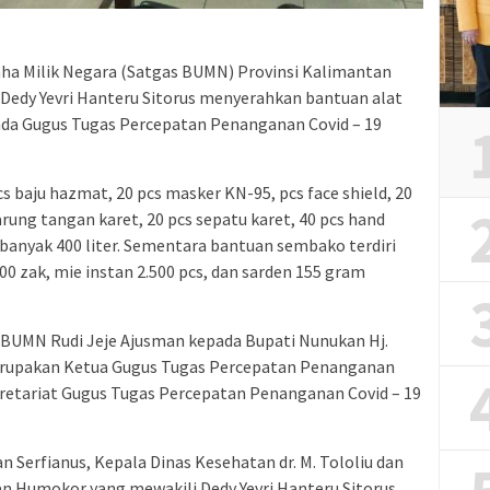
ha Milik Negara (Satgas BUMN) Provinsi Kalimantan
Dedy Yevri Hanteru Sitorus menyerahkan bantuan alat
da Gugus Tugas Percepatan Penanganan Covid – 19
cs baju hazmat, 20 pcs masker KN-95, pcs face shield, 20
sarung tangan karet, 20 pcs sepatu karet, 40 pcs hand
ebanyak 400 liter. Sementara bantuan sembako terdiri
00 zak, mie instan 2.500 pcs, dan sarden 155 gram
 BUMN Rudi Jeje Ajusman kepada Bupati Nunukan Hj.
merupakan Ketua Gugus Tugas Percepatan Penanganan
kretariat Gugus Tugas Percepatan Penanganan Covid – 19
 Serfianus, Kepala Dinas Kesehatan dr. M. Tololiu dan
n Humokor yang mewakili Dedy Yevri Hanteru Sitorus