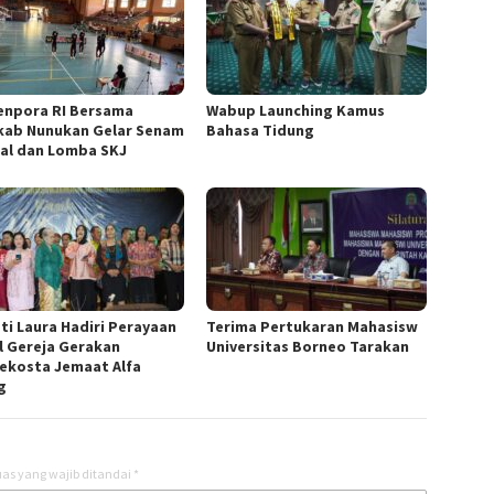
npora RI Bersama
Wabup Launching Kamus
ab Nunukan Gelar Senam
Bahasa Tidung
al dan Lomba SKJ
ti Laura Hadiri Perayaan
Terima Pertukaran Mahasisw
l Gereja Gerakan
Universitas Borneo Tarakan
ekosta Jemaat Alfa
g
as yang wajib ditandai
*