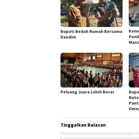
Keme
Bupati Bedah Rumah Bersama
Pemk
Dandim
Mass
Peluang Juara Lebih Besar
Bupa
Nata
Pant
Ome
Tinggalkan Balasan
Alamat email Anda tidak akan dipublikasikan.
Ru