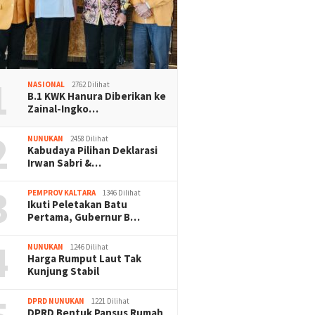
1
NASIONAL
2762 Dilihat
B.1 KWK Hanura Diberikan ke
Zainal-Ingko…
2
NUNUKAN
2458 Dilihat
Kabudaya Pilihan Deklarasi
Irwan Sabri &…
3
PEMPROV KALTARA
1346 Dilihat
Ikuti Peletakan Batu
Pertama, Gubernur B…
4
NUNUKAN
1246 Dilihat
Harga Rumput Laut Tak
Kunjung Stabil
DPRD NUNUKAN
1221 Dilihat
DPRD Bentuk Pansus Rumah