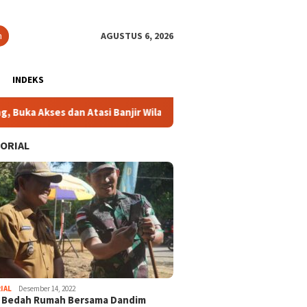
n
AGUSTUS 6, 2026
INDEKS
tasi Banjir Wilayah Perbatasan
Sosialisasi Raperda Kope
ORIAL
IAL
Desember 14, 2022
i Bedah Rumah Bersama Dandim