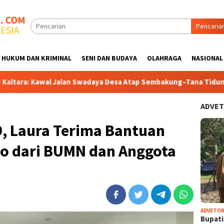
Pencaria
HUKUM DAN KRIMINAL
SENI DAN BUDAYA
OLAHRAGA
NASIONAL
lan Swadaya Desa Atap Sembakung–Tana Tidung, Buka Akses dan A
ADVET
9, Laura Terima Bantuan
o dari BUMN dan Anggota
ADVETOR
Bupat