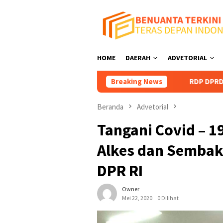
Loncat
ke
konten
HOME
DAERAH
ADVETORIAL
Breaking News
RDP DPRD Kaltara: Kawal Ja
Beranda
Advetorial
Tangani Covid – 1
Alkes dan Sembak
DPR RI
Owner
Mei 22, 2020
0 Dilihat