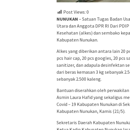
Post Views:
0
NUNUKAN
– Satuan Tugas Badan Usa
Utara dan Anggota DPR RI Dari PDIP 
Kesehatan (alkes) dan sembako kepa
Kabupaten Nunukan.
Alkes yang diberikan antara lain 20 p
pcs hair cap, 20 pcs googles, 20 pcs 
sanitizer, dan adapula desinfektan s
dari beras kemasan 3 kg sebanyak 2.5
sebanyak 2.500 kaleng.
Bantuan diserahkan oleh perwakilan
Asmin Laura Hafid yang sekaligus 
Covid – 19 Kabupaten Nunukan di Se
Kabupaten Nunukan, Kamis (21/5).
Sekretaris Daerah Kabupaten Nunukan
Ketua Kadin Kabupaten Nunukan Irsa