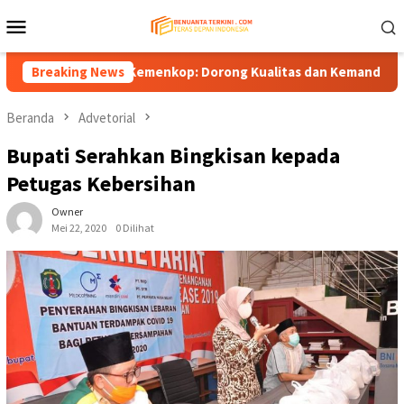
Loncat
Menu
ke
Mobile
konten
operasi ke Kemenkop: Dorong Kualitas dan Kemandirian, Bukan S
Breaking News
Beranda
Advetorial
Bupati Serahkan Bingkisan kepada
Petugas Kebersihan
Owner
Mei 22, 2020
0 Dilihat