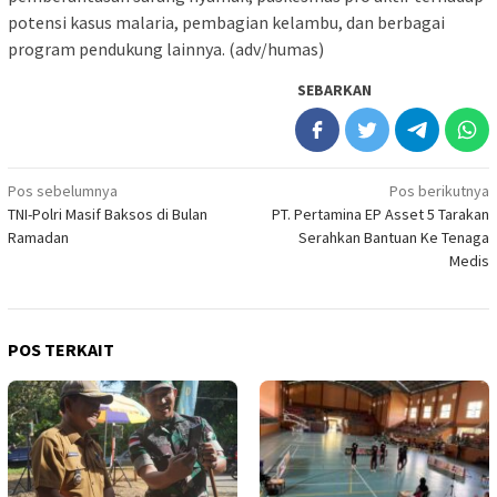
potensi kasus malaria, pembagian kelambu, dan berbagai
program pendukung lainnya. (adv/humas)
SEBARKAN
Navigasi
Pos sebelumnya
Pos berikutnya
TNI-Polri Masif Baksos di Bulan
PT. Pertamina EP Asset 5 Tarakan
pos
Ramadan
Serahkan Bantuan Ke Tenaga
Medis
POS TERKAIT