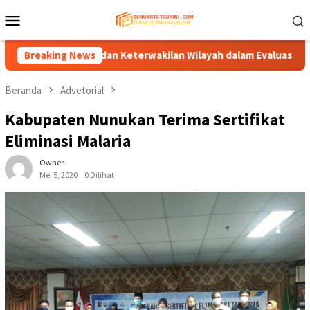
Loncat
Menu
ke
Mobile
konten
s Keadilan dan Keterwakilan Wilayah dalam Evaluasi Penyelengga
Breaking News
Beranda
Advetorial
Kabupaten Nunukan Terima Sertifikat
Eliminasi Malaria
Owner
Mei 5, 2020
0 Dilihat