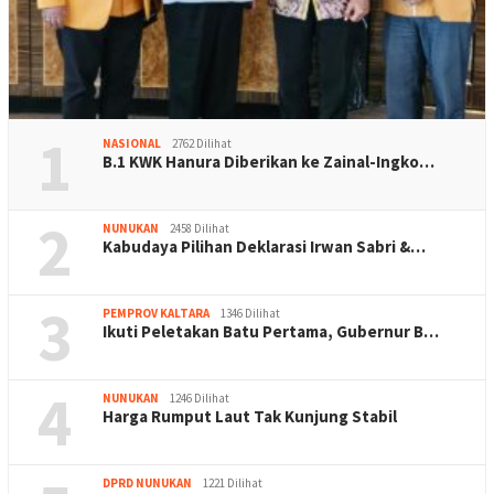
1
NASIONAL
2762 Dilihat
B.1 KWK Hanura Diberikan ke Zainal-Ingko…
2
NUNUKAN
2458 Dilihat
Kabudaya Pilihan Deklarasi Irwan Sabri &…
3
PEMPROV KALTARA
1346 Dilihat
Ikuti Peletakan Batu Pertama, Gubernur B…
4
NUNUKAN
1246 Dilihat
Harga Rumput Laut Tak Kunjung Stabil
DPRD NUNUKAN
1221 Dilihat