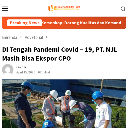
Loncat
Menu
ke
Mobile
konten
Koperasi ke Kemenkop: Dorong Kualitas dan Kemandirian, Bukan 
Breaking News
Beranda
Advetorial
Di Tengah Pandemi Covid – 19, PT. NJL
Masih Bisa Ekspor CPO
Owner
April 15, 2020
0 Dilihat