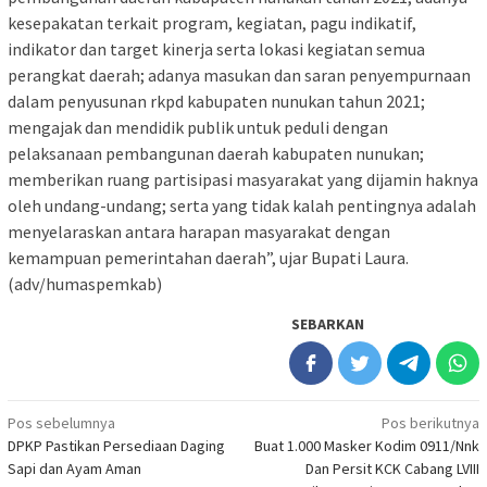
kesepakatan terkait program, kegiatan, pagu indikatif,
indikator dan target kinerja serta lokasi kegiatan semua
perangkat daerah; adanya masukan dan saran penyempurnaan
dalam penyusunan rkpd kabupaten nunukan tahun 2021;
mengajak dan mendidik publik untuk peduli dengan
pelaksanaan pembangunan daerah kabupaten nunukan;
memberikan ruang partisipasi masyarakat yang dijamin haknya
oleh undang-undang; serta yang tidak kalah pentingnya adalah
menyelaraskan antara harapan masyarakat dengan
kemampuan pemerintahan daerah”, ujar Bupati Laura.
(adv/humaspemkab)
SEBARKAN
Navigasi
Pos sebelumnya
Pos berikutnya
DPKP Pastikan Persediaan Daging
Buat 1.000 Masker Kodim 0911/Nnk
pos
Sapi dan Ayam Aman
Dan Persit KCK Cabang LVIII