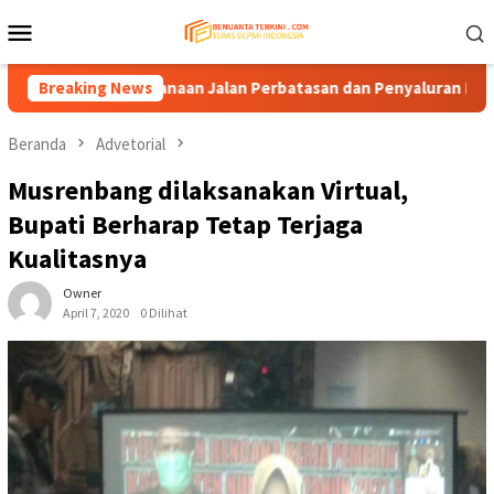
Loncat
Menu
ke
Mobile
konten
an Pendanaan Jalan Perbatasan dan Penyaluran DBH
Breaking News
Kom
Beranda
Advetorial
Musrenbang dilaksanakan Virtual,
Bupati Berharap Tetap Terjaga
Kualitasnya
Owner
April 7, 2020
0 Dilihat