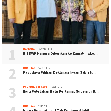
1
NASIONAL
2762 Dilihat
B.1 KWK Hanura Diberikan ke Zainal-Ingko…
2
NUNUKAN
2458 Dilihat
Kabudaya Pilihan Deklarasi Irwan Sabri &…
3
PEMPROV KALTARA
1346 Dilihat
Ikuti Peletakan Batu Pertama, Gubernur B…
NUNUKAN
1246 Dilihat
Harga Rumput Laut Tak Kunjung Stabil