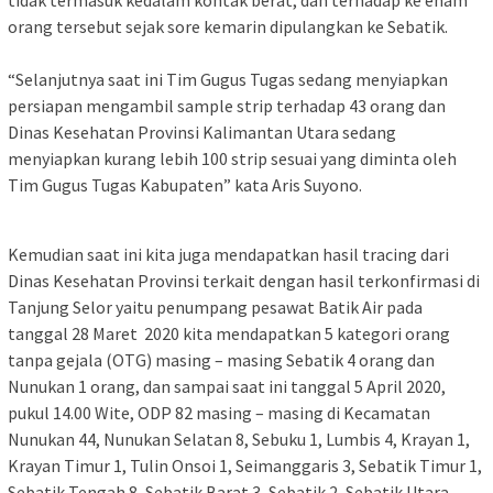
tidak termasuk kedalam kontak berat, dan terhadap ke enam
orang tersebut sejak sore kemarin dipulangkan ke Sebatik.
“Selanjutnya saat ini Tim Gugus Tugas sedang menyiapkan
persiapan mengambil sample strip terhadap 43 orang dan
Dinas Kesehatan Provinsi Kalimantan Utara sedang
menyiapkan kurang lebih 100 strip sesuai yang diminta oleh
Tim Gugus Tugas Kabupaten” kata Aris Suyono.
Kemudian saat ini kita juga mendapatkan hasil tracing dari
Dinas Kesehatan Provinsi terkait dengan hasil terkonfirmasi di
Tanjung Selor yaitu penumpang pesawat Batik Air pada
tanggal 28 Maret 2020 kita mendapatkan 5 kategori orang
tanpa gejala (OTG) masing – masing Sebatik 4 orang dan
Nunukan 1 orang, dan sampai saat ini tanggal 5 April 2020,
pukul 14.00 Wite, ODP 82 masing – masing di Kecamatan
Nunukan 44, Nunukan Selatan 8, Sebuku 1, Lumbis 4, Krayan 1,
Krayan Timur 1, Tulin Onsoi 1, Seimanggaris 3, Sebatik Timur 1,
Sebatik Tengah 8, Sebatik Barat 3, Sebatik 2, Sebatik Utara,