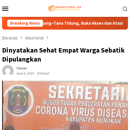
Loncat
Menu
ke
Mobile
konten
p Sembakung–Tana Tidung, Buka Akses dan Atasi Banjir Wilayah
Breaking News
Beranda
Advetorial
Dinyatakan Sehat Empat Warga Sebatik
Dipulangkan
Owner
April 6, 2020
0 Dilihat