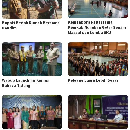
Kemenpora RI Bersama
Bupati Bedah Rumah Bersama
Pemkab Nunukan Gelar Senam
Dandim
Massal dan Lomba SKJ
Wabup Launching Kamus
Peluang Juara Lebih Besar
Bahasa Tidung