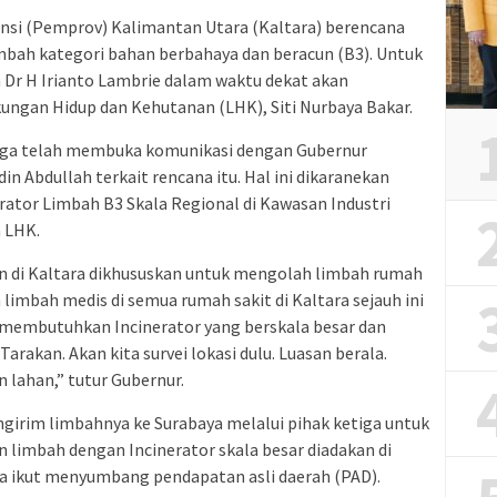
si (Pemprov) Kalimantan Utara (Kaltara) berencana
bah kategori bahan berbahaya dan beracun (B3). Untuk
 Dr H Irianto Lambrie dalam waktu dekat akan
ungan Hidup dan Kehutanan (LHK), Siti Nurbaya Bakar.
juga telah membuka komunikasi dengan Gubernur
din Abdullah terkait rencana itu. Hal ini dikaranekan
erator Limbah B3 Skala Regional di Kawasan Industri
n LHK.
un di Kaltara dikhususkan untuk mengolah limbah rumah
limbah medis di semua rumah sakit di Kaltara sejauh ini
a membutuhkan Incinerator yang berskala besar dan
arakan. Akan kita survei lokasi dulu. Luasan berala.
 lahan,” tutur Gubernur.
engirim limbahnya ke Surabaya melalui pihak ketiga untuk
an limbah dengan Incinerator skala besar diadakan di
bisa ikut menyumbang pendapatan asli daerah (PAD).