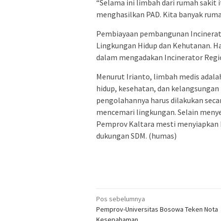
“Selama ini limbah dari rumah sakit it
menghasilkan PAD. Kita banyak rumah
Pembiayaan pembangunan Incinerator 
Lingkungan Hidup dan Kehutanan. Ha
dalam mengadakan Incinerator Regi
Menurut Irianto, limbah medis adala
hidup, kesehatan, dan kelangsungan 
pengolahannya harus dilakukan secara 
mencemari lingkungan. Selain menyed
Pemprov Kaltara mesti menyiapkan ka
dukungan SDM. (humas)
Navigasi
Pos sebelumnya
Pemprov-Universitas Bosowa Teken Nota
pos
Kesepahaman