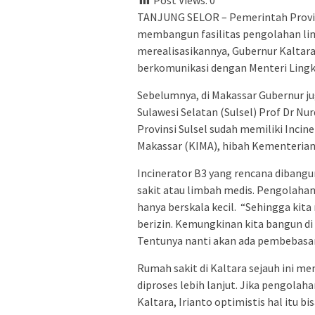
TANJUNG SELOR – Pemerintah Provin
membangun fasilitas pengolahan lim
merealisasikannya, Gubernur Kaltara
berkomunikasi dengan Menteri Lingk
Sebelumnya, di Makassar Gubernur 
Sulawesi Selatan (Sulsel) Prof Dr Nur
Provinsi Sulsel sudah memiliki Incin
Makassar (KIMA), hibah Kementeria
Incinerator B3 yang rencana dibang
sakit atau limbah medis. Pengolahan 
hanya berskala kecil. “Sehingga kit
berizin. Kemungkinan kita bangun di T
Tentunya nanti akan ada pembebasan
Rumah sakit di Kaltara sejauh ini m
diproses lebih lanjut. Jika pengolah
Kaltara, Irianto optimistis hal itu 