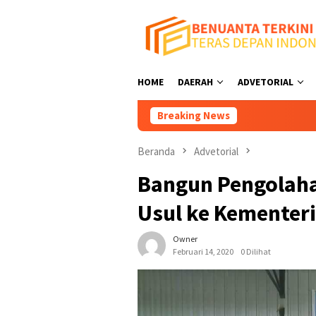
Loncat
ke
konten
HOME
DAERAH
ADVETORIAL
Breaking News
Tutup Tem
Beranda
Advetorial
Bangun Pengolaha
Usul ke Kementer
Owner
Februari 14, 2020
0 Dilihat