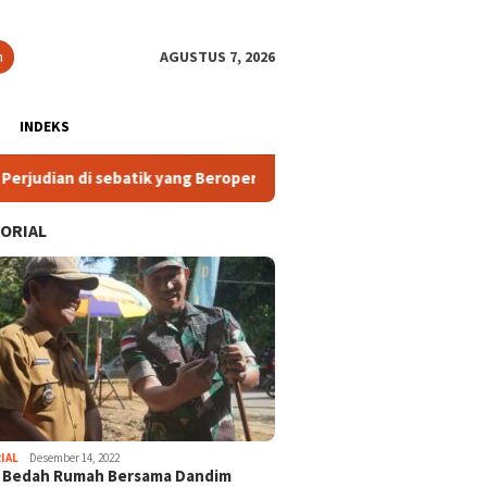
n
AGUSTUS 7, 2026
INDEKS
atik yang Beroperasi di Luar Ketentuan
2. Komisi IV DP
ORIAL
IAL
Desember 14, 2022
i Bedah Rumah Bersama Dandim