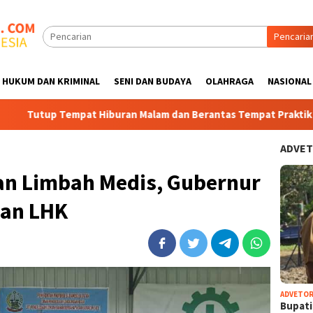
Pencaria
HUKUM DAN KRIMINAL
SENI DAN BUDAYA
OLAHRAGA
NASIONAL
pat Hiburan Malam dan Berantas Tempat Praktik Perjudian di seb
ADVET
n Limbah Medis, Gubernur
ian LHK
ADVETOR
Bupat