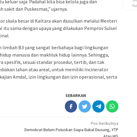
u keluar saja. Padahal kita bisa kelola juga dan
 sakit dan Puskesmas,” ujarnya.
skala besar di Kaltara akan diusulkan melalui Menteri
l itu sama dengan upaya yang dilakukan Pemprov Sulsel
onal.
h limbah B3 yang sangat berbahaya bagi lingkungan
hidup manusia dan makhluk hidup lainnya. Sehingga,
spesifik, sesuai standar prosedur, tertib, dan tak
iakan lahan atau areal, untuk memiliki Incinerator
jian Amdal, izin lingkungan dan izin operasional, serta
SEBARKAN
Pos berikutnya
Demokrat Belum Putuskan Siapa Bakal Diusung, YTP
Atau HIS