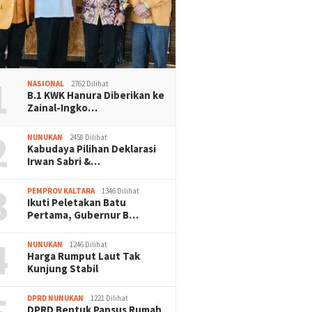
1
NASIONAL
2762 Dilihat
B.1 KWK Hanura Diberikan ke
Zainal-Ingko…
2
NUNUKAN
2458 Dilihat
Kabudaya Pilihan Deklarasi
Irwan Sabri &…
3
PEMPROV KALTARA
1346 Dilihat
Ikuti Peletakan Batu
Pertama, Gubernur B…
4
NUNUKAN
1246 Dilihat
Harga Rumput Laut Tak
Kunjung Stabil
DPRD NUNUKAN
1221 Dilihat
DPRD Bentuk Pansus Rumah