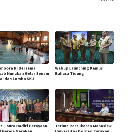
npora RI Bersama
Wabup Launching Kamus
ab Nunukan Gelar Senam
Bahasa Tidung
al dan Lomba SKJ
ti Laura Hadiri Perayaan
Terima Pertukaran Mahasisw
l Gereja Gerakan
Universitas Borneo Tarakan