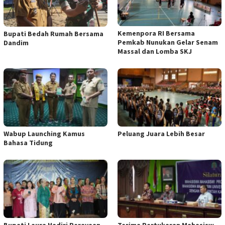
Kemenpora RI Bersama
Bupati Bedah Rumah Bersama
Pemkab Nunukan Gelar Senam
Dandim
Massal dan Lomba SKJ
Wabup Launching Kamus
Peluang Juara Lebih Besar
Bahasa Tidung
Bupati Laura Hadiri Perayaan
Terima Pertukaran Mahasisw