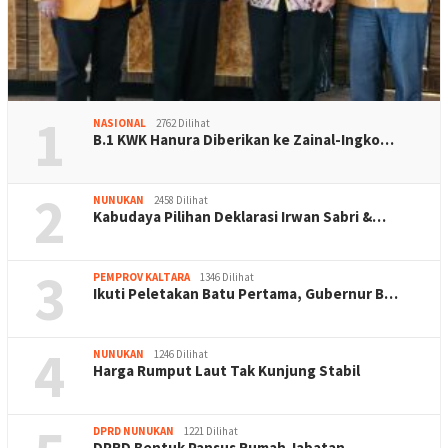
1
NASIONAL
2762 Dilihat
B.1 KWK Hanura Diberikan ke Zainal-Ingko…
2
NUNUKAN
2458 Dilihat
Kabudaya Pilihan Deklarasi Irwan Sabri &…
3
PEMPROV KALTARA
1346 Dilihat
Ikuti Peletakan Batu Pertama, Gubernur B…
4
NUNUKAN
1246 Dilihat
Harga Rumput Laut Tak Kunjung Stabil
DPRD NUNUKAN
1221 Dilihat
DPRD Bentuk Pansus Rumah Jabatan