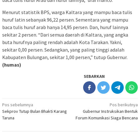
baca tulis huruf Arab dan huruf lainnya,” urai Irianto.
Menurut statistik BPS, warga Kaltara yang mampu baca tulis
huruf latin sebanyak 96,22 persen. Sementara yang mampu
baca tulis huruf arab hanya 14,95 persen. Dan, huruf lainnya
sekitar 2 persen. “Dari semua daerah di Kaltara, yang angka
buta hurufnya paling rendah adalah Kota Tarakan. Yakni,
sekitar 0,00 persen. Sedangkan, yang paling tinggi adalah
Kabupaten Bulungan, sekitar 1,00 persen,” tutup Gubernur.
(humas)
SEBARKAN
Navigasi
Pos sebelumnya
Pos berikutnya
Sekprov Tutup Bulan Bhakti Karang
Gubernur Instruksikan Bentuk
pos
Taruna
Forum Komunikasi Siaga Bencana