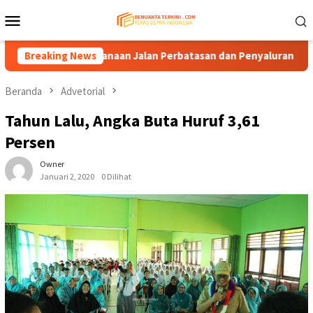
Loncat
Menu
ke
Mobile
konten
gkan Pendanaan Jalan Perbatasan dan Penyaluran DBH
Breaking News
K
Beranda
Advetorial
Tahun Lalu, Angka Buta Huruf 3,61
Persen
Owner
Januari 2, 2020
0 Dilihat