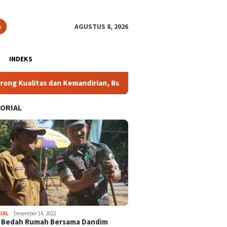
n
AGUSTUS 8, 2026
INDEKS
 dan Kemandirian, Bukan Sekadar Jumlah
Tutup Tempat Hi
ORIAL
IAL
Desember 14, 2022
i Bedah Rumah Bersama Dandim