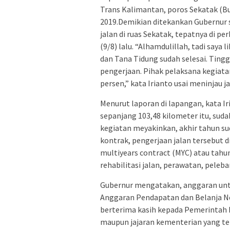
Trans Kalimantan, poros Sekatak (Bu
2019.Demikian ditekankan Gubernur 
jalan di ruas Sekatak, tepatnya di
(9/8) lalu. “Alhamdulillah, tadi saya
dan Tana Tidung sudah selesai. Tingg
pengerjaan. Pihak pelaksana kegiatan
persen,” kata Irianto usai meninjau j
Menurut laporan di lapangan, kata Ir
sepanjang 103,48 kilometer itu, sud
kegiatan meyakinkan, akhir tahun sud
kontrak, pengerjaan jalan tersebut 
multiyears contract (MYC) atau tahun
rehabilitasi jalan, perawatan, peleb
Gubernur mengatakan, anggaran untu
Anggaran Pendapatan dan Belanja Ne
berterima kasih kepada Pemerintah P
maupun jajaran kementerian yang t