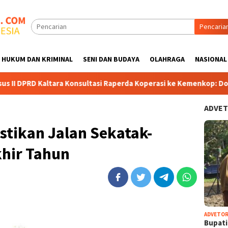
Pencaria
HUKUM DAN KRIMINAL
SENI DAN BUDAYA
OLAHRAGA
NASIONAL
ltara Konsultasi Raperda Koperasi ke Kemenkop: Dorong Kualitas
ADVET
stikan Jalan Sekatak-
khir Tahun
ADVETOR
Bupat