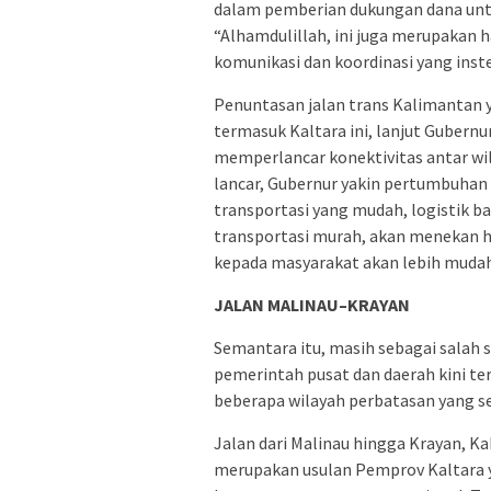
dalam pemberian dukungan dana untu
“Alhamdulillah, ini juga merupakan h
komunikasi dan koordinasi yang inst
Penuntasan jalan trans Kalimantan 
termasuk Kaltara ini, lanjut Gubern
memperlancar konektivitas antar wi
lancar, Gubernur yakin pertumbuha
transportasi yang mudah, logistik b
transportasi murah, akan menekan ha
kepada masyarakat akan lebih mudah,
JALAN MALINAU
–
KRAYAN
Semantara itu, masih sebagai salah 
pemerintah pusat dan daerah kini t
beberapa wilayah perbatasan yang sel
Jalan dari Malinau hingga Krayan, K
merupakan usulan Pemprov Kaltara 