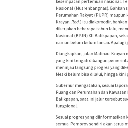
kesempatan pertemuan nasional. 
Nasional (Musrenbangnas). Bahkan 
Perumahan Rakyat (PUPR) maupun ke 
Krayan,
Red
.
) itu diakomodir, bahkan
dikerjakan beberapa tahun lalu, men
Nasional (BPJN) XII Balikpapan, sekar
namun belum belum lancar. Apalagi jik
Diungkapkan, jalan Malinau-Krayan m
yang kini tengah dibangun pemerinta
meninjau langsung progres yang diker
Meski belum bisa dilalui, hingga kin
Gubernur mengatakan, sesuai lapora
Ruang dan Perumahan dan Kawasan 
Balikpapan, saat ini jalur tersebut
fungsional.
Sesuai progres yang diinformasikan k
semua. Pemprov sendiri akan terus m