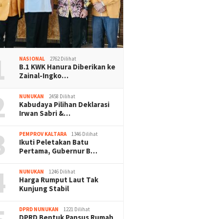
1
NASIONAL
2762 Dilihat
B.1 KWK Hanura Diberikan ke
Zainal-Ingko…
2
NUNUKAN
2458 Dilihat
Kabudaya Pilihan Deklarasi
Irwan Sabri &…
3
PEMPROV KALTARA
1346 Dilihat
Ikuti Peletakan Batu
Pertama, Gubernur B…
4
NUNUKAN
1246 Dilihat
Harga Rumput Laut Tak
Kunjung Stabil
DPRD NUNUKAN
1221 Dilihat
DPRD Bentuk Pansus Rumah