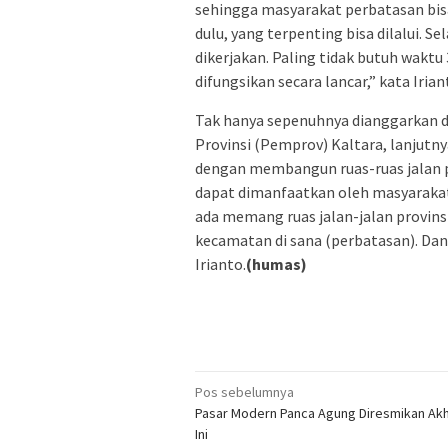
sehingga masyarakat perbatasan bis
dulu, yang terpenting bisa dilalui. S
dikerjakan. Paling tidak butuh waktu 
difungsikan secara lancar,” kata Irian
Tak hanya sepenuhnya dianggarkan d
Provinsi (Pemprov) Kaltara, lanjutny
dengan membangun ruas-ruas jalan pr
dapat dimanfaatkan oleh masyarakat
ada memang ruas jalan-jalan provin
kecamatan di sana (perbatasan). Da
Irianto.
(humas)
Navigasi
Pos sebelumnya
Pasar Modern Panca Agung Diresmikan Akh
pos
Ini