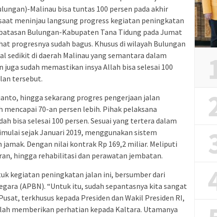
lungan)-Malinau bisa tuntas 100 persen pada akhir
saat meninjau langsung progress kegiatan peningkatan
 perbatasan Bulungan-Kabupaten Tana Tidung pada Jumat
 lihat progresnya sudah bagus. Khusus di wilayah Bulungan
al sedikit di daerah Malinau yang semantara dalam
 juga sudah memastikan insya Allah bisa selesai 100
alan tersebut.
ianto, hingga sekarang progres pengerjaan jalan
ah mencapai 70-an persen lebih. Pihak pelaksana
ah bisa selesai 100 persen. Sesuai yang tertera dalam
dimulai sejak Januari 2019, menggunakan sistem
 jamak. Dengan nilai kontrak Rp 169,2 miliar. Meliputi
aran, hingga rehabilitasi dan perawatan jembatan.
k kegiatan peningkatan jalan ini, bersumber dari
gara (APBN). “Untuk itu, sudah sepantasnya kita sangat
usat, terkhusus kepada Presiden dan Wakil Presiden RI,
elah memberikan perhatian kepada Kaltara. Utamanya