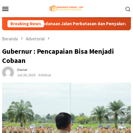
Loncat
Menu
ke
Mobile
konten
angkan Pendanaan Jalan Perbatasan dan Penyaluran DBH
Breaking News
Beranda
Advetorial
Gubernur : Pencapaian Bisa Menjadi
Cobaan
Owner
Juli 30, 2019
0 Dilihat