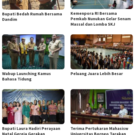
Kemenpora RI Bersama
Bupati Bedah Rumah Bersama
Pemkab Nunukan Gelar Senam
Dandim
Massal dan Lomba SKJ
Wabup Launching Kamus
Peluang Juara Lebih Besar
Bahasa Tidung
Bupati Laura Hadiri Perayaan
Terima Pertukaran Mahasisw
Natal Gereja Gerakan
Universitas Borneo Tarakan