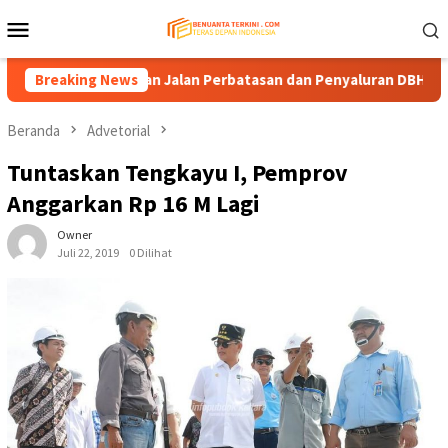
Loncat
Menu
ke
Mobile
konten
n Pendanaan Jalan Perbatasan dan Penyaluran DBH
Breaking News
Komis
Beranda
Advetorial
Tuntaskan Tengkayu I, Pemprov
Anggarkan Rp 16 M Lagi
Owner
Juli 22, 2019
0 Dilihat