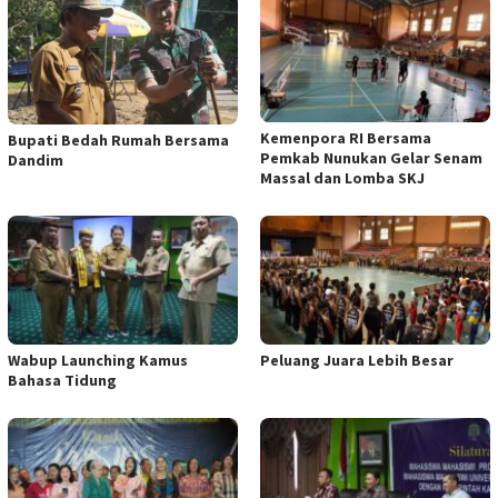
Kemenpora RI Bersama
Bupati Bedah Rumah Bersama
Pemkab Nunukan Gelar Senam
Dandim
Massal dan Lomba SKJ
Wabup Launching Kamus
Peluang Juara Lebih Besar
Bahasa Tidung