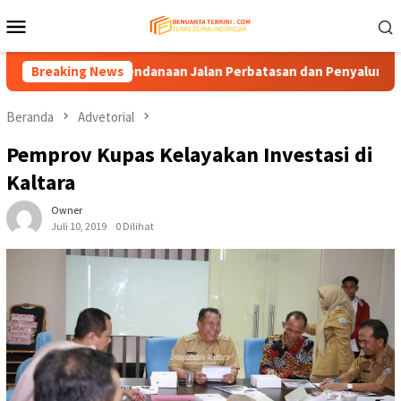
Loncat
Menu
ke
Mobile
konten
uangkan Pendanaan Jalan Perbatasan dan Penyaluran DBH
Breaking News
Beranda
Advetorial
Pemprov Kupas Kelayakan Investasi di
Kaltara
Owner
Juli 10, 2019
0 Dilihat