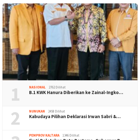
1
NASIONAL
2762 Dilihat
B.1 KWK Hanura Diberikan ke Zainal-Ingko…
2
NUNUKAN
2458 Dilihat
Kabudaya Pilihan Deklarasi Irwan Sabri &…
PEMPROV KALTARA
1346 Dilihat