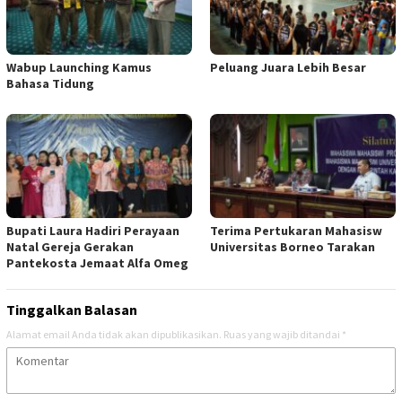
Wabup Launching Kamus
Peluang Juara Lebih Besar
Bahasa Tidung
Bupati Laura Hadiri Perayaan
Terima Pertukaran Mahasisw
Natal Gereja Gerakan
Universitas Borneo Tarakan
Pantekosta Jemaat Alfa Omeg
Tinggalkan Balasan
Alamat email Anda tidak akan dipublikasikan.
Ruas yang wajib ditandai
*