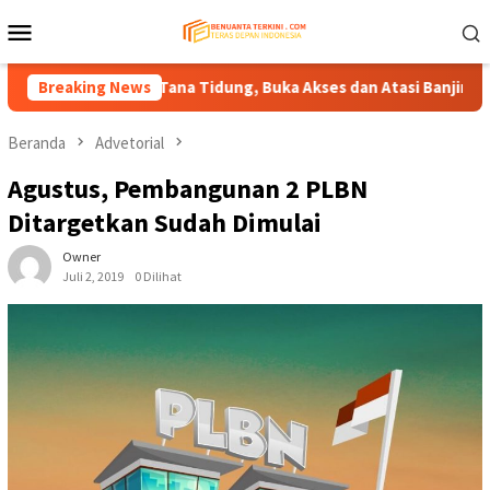
Loncat
Menu
ke
Mobile
konten
akung–Tana Tidung, Buka Akses dan Atasi Banjir Wilayah Perbat
Breaking News
Beranda
Advetorial
Agustus, Pembangunan 2 PLBN
Ditargetkan Sudah Dimulai
Owner
Juli 2, 2019
0 Dilihat