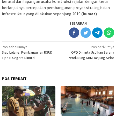
berasal dari lapangan usaha konstruksi sejalan dengan terus
berlanjutnya percepatan pembangunan proyek strategis dan
infrastruktur yang dilakukan sepanjang 2019.
(humas)
SEBARKAN
Navigasi
Pos sebelumnya
Pos berikutnya
Siap Lelang, Pembangunan RSUD
OPD Diminta Usulkan Sarana
pos
Tipe B Segera Dimulai
Pendukung KBM Tanjung Selor
POS TERKAIT