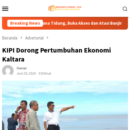
Loncat
Menu
ke
Mobile
konten
ng–Tana Tidung, Buka Akses dan Atasi Banjir Wilayah Perbatasa
Breaking News
Beranda
Advetorial
KIPI Dorong Pertumbuhan Ekonomi
Kaltara
Owner
Juni 25, 2019
0 Dilihat