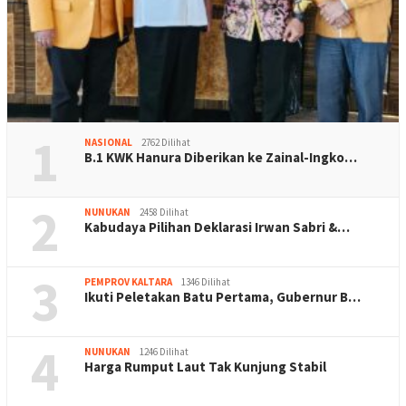
1
NASIONAL
2762 Dilihat
B.1 KWK Hanura Diberikan ke Zainal-Ingko…
2
NUNUKAN
2458 Dilihat
Kabudaya Pilihan Deklarasi Irwan Sabri &…
3
PEMPROV KALTARA
1346 Dilihat
Ikuti Peletakan Batu Pertama, Gubernur B…
4
NUNUKAN
1246 Dilihat
Harga Rumput Laut Tak Kunjung Stabil