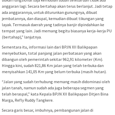
bukan fungsional saja kemudian sudah selesai dan tidak ada
anggaran lagi. Secara bertahap akan terus berlanjut. Jadi tetap
ada anggarannya, untuk diturunkan gunungnya, dibuat
jembatannya, dan diaspal, kemudian dibuat tikungan yang
layak. Termasuk daerah yang tadinya banjir dipindahkan ke
tempat yang lain. Jadi memang begitu biasanya kerja-kerja PU
(bertahap),” lanjutnya.
Sementara itu, informasi lain dari BPJN XII Balikpapan
menyebutkan, total panjang jalan perbatasan yang akan
dibangun oleh pemerintah sekitar 962,91 kilometer (Km).
Hingga kini, sudah 821,86 Km jalan yang telah terbuka dan
menyisahkan 141,05 Km yang belum terbuka (masih hutan).
“Jalan yang sudah terhubung memang masih didominasi oleh
jalan tanah, namun sudah ada juga beberapa segmen yang
telah beraspal,” kata Kepala BPJN XII Balikpapan Ditjen Bina
Marga, Refly Ruddy Tangkere.
Secara garis besar, imbuhnya, pembangunan jalan di