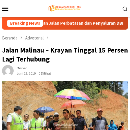
Loncat
Menu
ke
Mobile
konten
endanaan Jalan Perbatasan dan Penyaluran DBH
Breaking News
Komisi I
Beranda
Advetorial
Jalan Malinau – Krayan Tinggal 15 Persen
Lagi Terhubung
Owner
Juni 13, 2019
0 Dilihat