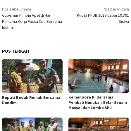
Navigasi
Pos sebelumnya
Pos berikutnya
Gubernur Pimpin Apel di Hari
Kuota PPDB 2019 Capai 10.301
pos
Pertama Kerja Pasca Cuti Bersama
Siswa
Idulfitri
POS TERKAIT
Kemenpora RI Bersama
Bupati Bedah Rumah Bersama
Pemkab Nunukan Gelar Senam
Dandim
Massal dan Lomba SKJ