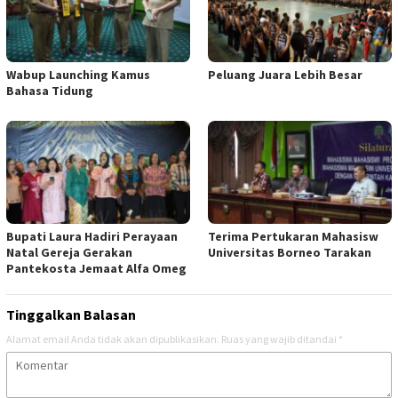
Wabup Launching Kamus
Peluang Juara Lebih Besar
Bahasa Tidung
Bupati Laura Hadiri Perayaan
Terima Pertukaran Mahasisw
Natal Gereja Gerakan
Universitas Borneo Tarakan
Pantekosta Jemaat Alfa Omeg
Tinggalkan Balasan
Alamat email Anda tidak akan dipublikasikan.
Ruas yang wajib ditandai
*