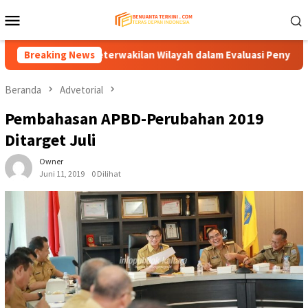
Loncat
Menu
ke
Mobile
konten
Keadilan dan Keterwakilan Wilayah dalam Evaluasi Penyelenggaraa
Breaking News
Beranda
Advetorial
Pembahasan APBD-Perubahan 2019
Ditarget Juli
Owner
Juni 11, 2019
0 Dilihat