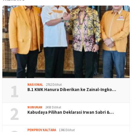
1
NASIONAL
2762 Dilihat
B.1 KWK Hanura Diberikan ke Zainal-Ingko…
2
NUNUKAN
2458 Dilihat
Kabudaya Pilihan Deklarasi Irwan Sabri &…
PEMPROV KALTARA
1346 Dilihat