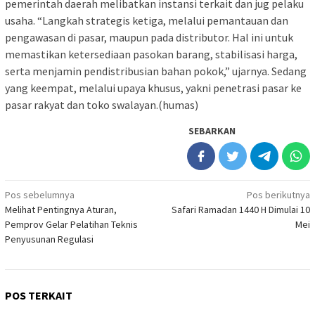
pemerintah daerah melibatkan instansi terkait dan jug pelaku
usaha. “Langkah strategis ketiga, melalui pemantauan dan
pengawasan di pasar, maupun pada distributor. Hal ini untuk
memastikan ketersediaan pasokan barang, stabilisasi harga,
serta menjamin pendistribusian bahan pokok,” ujarnya. Sedang
yang keempat, melalui upaya khusus, yakni penetrasi pasar ke
pasar rakyat dan toko swalayan.(humas)
SEBARKAN
Navigasi
Pos sebelumnya
Pos berikutnya
Melihat Pentingnya Aturan,
Safari Ramadan 1440 H Dimulai 10
pos
Pemprov Gelar Pelatihan Teknis
Mei
Penyusunan Regulasi
POS TERKAIT