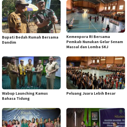
Kemenpora RI Bersama
Bupati Bedah Rumah Bersama
Pemkab Nunukan Gelar Senam
Dandim
Massal dan Lomba SKJ
Wabup Launching Kamus
Peluang Juara Lebih Besar
Bahasa Tidung