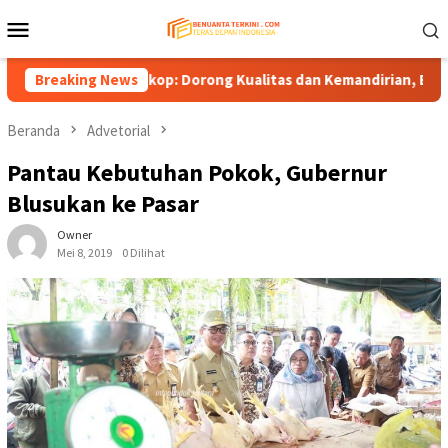
Loncat
Menu
ke
Mobile
konten
 ke Kemenkop: Dorong Kualitas dan Kemandirian, Bukan Sekadar J
Breaking News
Beranda
Advetorial
Pantau Kebutuhan Pokok, Gubernur
Blusukan ke Pasar
Owner
Mei 8, 2019
0 Dilihat