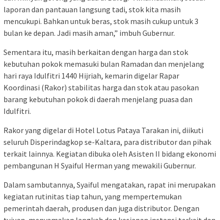
laporan dan pantauan langsung tadi, stok kita masih
mencukupi. Bahkan untuk beras, stok masih cukup untuk 3
bulan ke depan. Jadi masih aman,” imbuh Gubernur.
Sementara itu, masih berkaitan dengan harga dan stok
kebutuhan pokok memasuki bulan Ramadan dan menjelang
hari raya Idulfitri 1440 Hijriah, kemarin digelar Rapar
Koordinasi (Rakor) stabilitas harga dan stok atau pasokan
barang kebutuhan pokok di daerah menjelang puasa dan
Idulfitri.
Rakor yang digelar di Hotel Lotus Pataya Tarakan ini, diikuti
seluruh Disperindagkop se-Kaltara, para distributor dan pihak
terkait lainnya. Kegiatan dibuka oleh Asisten II bidang ekonomi
pembangunan H Syaiful Herman yang mewakili Gubernur.
Dalam sambutannya, Syaiful mengatakan, rapat ini merupakan
kegiatan rutinitas tiap tahun, yang mempertemukan
pemerintah daerah, produsen dan juga distributor. Dengan
tujuan, menyamakan langkah dan kesiapan instansi terkait dan