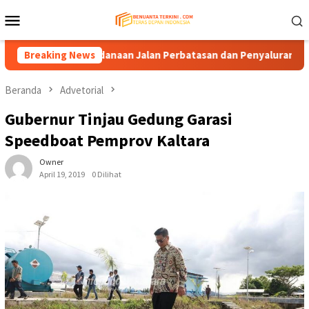
Loncat
Menu
ke
Mobile
konten
angkan Pendanaan Jalan Perbatasan dan Penyaluran DBH
Breaking News
Beranda
Advetorial
Gubernur Tinjau Gedung Garasi
Speedboat Pemprov Kaltara
Owner
April 19, 2019
0 Dilihat