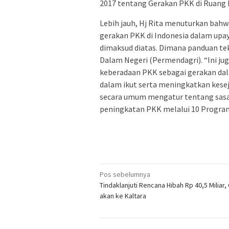
2017 tentang Gerakan PKK di Ruang R
Lebih jauh, Hj Rita menuturkan bah
gerakan PKK di Indonesia dalam up
dimaksud diatas. Dimana panduan tek
Dalam Negeri (Permendagri). “Ini ju
keberadaan PKK sebagai gerakan da
dalam ikut serta meningkatkan kesej
secara umum mengatur tentang sasar
peningkatan PKK melalui 10 Progra
Navigasi
Pos sebelumnya
Tindaklanjuti Rencana Hibah Rp 40,5 Miliar,
pos
akan ke Kaltara