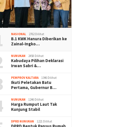
1
NASIONAL
2762 Dilihat
B.1 KWK Hanura Diberikan ke
Zainal-Ingko…
2
NUNUKAN
2458 Dilihat
Kabudaya Pilihan Deklarasi
Irwan Sabri &…
3
PEMPROV KALTARA
1346 Dilihat
Ikuti Peletakan Batu
Pertama, Gubernur B…
4
NUNUKAN
1246 Dilihat
Harga Rumput Laut Tak
Kunjung Stabil
DPRD NUNUKAN
1221 Dilihat
DPRD Bentuk Pansus Rumah