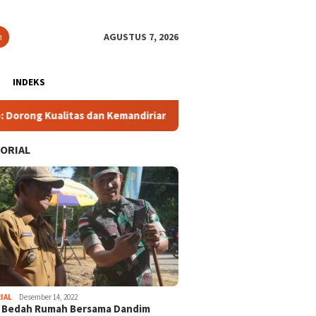
n
AGUSTUS 7, 2026
INDEKS
itas dan Kemandirian, Bukan Sekadar Jumlah
Tutup Tempat
ORIAL
IAL
Desember 14, 2022
i Bedah Rumah Bersama Dandim