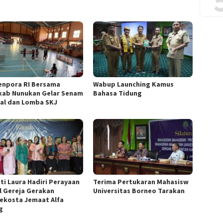
npora RI Bersama
Wabup Launching Kamus
ab Nunukan Gelar Senam
Bahasa Tidung
al dan Lomba SKJ
ti Laura Hadiri Perayaan
Terima Pertukaran Mahasisw
l Gereja Gerakan
Universitas Borneo Tarakan
ekosta Jemaat Alfa
g