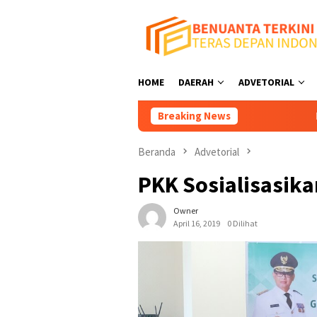
Loncat
ke
konten
HOME
DAERAH
ADVETORIAL
Breaking News
Pansus II DPRD
Beranda
Advetorial
PKK Sosialisasika
Owner
April 16, 2019
0 Dilihat