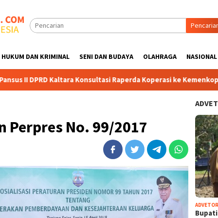
Pencaria
HUKUM DAN KRIMINAL
SENI DAN BUDAYA
OLAHRAGA
NASIONAL
 Kaltara Konsultasi Raperda Koperasi ke Kemenkop: Dorong Kual
ADVET
n Perpres No. 99/2017
ADVETOR
Bupat