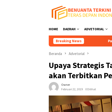
Loncat
ke
konten
HOME
DAERAH
ADVETORIAL
Breaking News
Pansus II DPRD 
Beranda
Advetorial
Upaya Strategis 
akan Terbitkan P
Owner
Februari 22, 2019
0 Dilihat