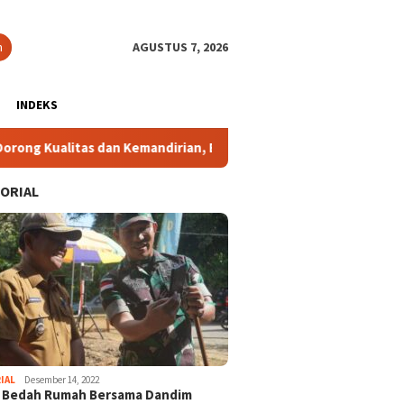
n
AGUSTUS 7, 2026
INDEKS
tas dan Kemandirian, Bukan Sekadar Jumlah
Tutup Tempat 
ORIAL
IAL
Desember 14, 2022
i Bedah Rumah Bersama Dandim