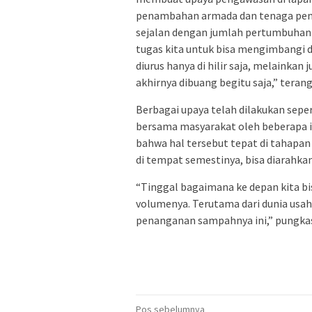
penambahan armada dan tenaga pen
sejalan dengan jumlah pertumbuhan p
tugas kita untuk bisa mengimbangi d
diurus hanya di hilir saja, melainka
akhirnya dibuang begitu saja,” teran
Berbagai upaya telah dilakukan seper
bersama masyarakat oleh beberapa i
bahwa hal tersebut tepat di tahapa
di tempat semestinya, bisa diarahkan
“Tinggal bagaimana ke depan kita b
volumenya. Terutama dari dunia usa
penanganan sampahnya ini,” pungka
Navigasi
Pos sebelumnya