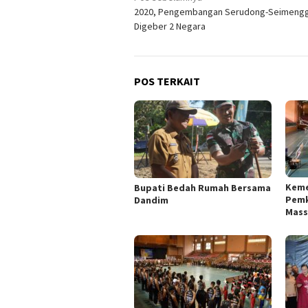
2020, Pengembangan Serudong-Seimengg
pos
Digeber 2 Negara
POS TERKAIT
Keme
Bupati Bedah Rumah Bersama
Pemk
Dandim
Mass