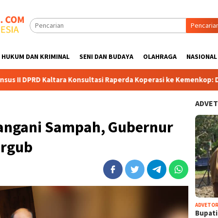
Pencaria
HUKUM DAN KRIMINAL
SENI DAN BUDAYA
OLAHRAGA
NASIONAL
Kaltara Konsultasi Raperda Koperasi ke Kemenkop: Dorong Kuali
ADVET
Tangani Sampah, Gubernur
ergub
ADVETOR
Bupat