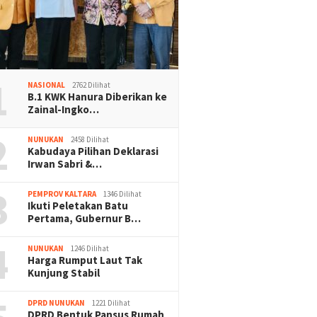
1
NASIONAL
2762 Dilihat
B.1 KWK Hanura Diberikan ke
Zainal-Ingko…
2
NUNUKAN
2458 Dilihat
Kabudaya Pilihan Deklarasi
Irwan Sabri &…
3
PEMPROV KALTARA
1346 Dilihat
Ikuti Peletakan Batu
Pertama, Gubernur B…
4
NUNUKAN
1246 Dilihat
Harga Rumput Laut Tak
Kunjung Stabil
DPRD NUNUKAN
1221 Dilihat
DPRD Bentuk Pansus Rumah