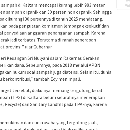
 sampah di Kaltara mencapai kurang lebih 983 meter
rsen sampah organik dan 30 persen non organik. Sehingga
sa dikurangi 30 persennya di tahun 2025 mendatang.
ahkan pada penguatan komitmen lembaga eksekutif dan
 hal penyediaan anggaran penanganan sampah. Karena
erak jadi terbatas. Terutama di ranah penerapan
at provinsi,” ujar Gubernur.
teri Keuangan Sri Mulyani dalam Rakernas Gerakan
berikan dana. Sebelumnya, pada 2018 melalui APBN
egakan hukum soal sampah juga diatensi. Selain itu, dunia
au berkontribusi,” tambah Edy menimpali.
target tersebut, diakuinya memang tergolong berat.
ah (TPS) di Kaltara belum seluruhnya menerapkan
, Recycle) dan Sanitary Landfill pada TPA-nya, karena
i pemukiman dan dunia usaha yang tergolong jauh,
gan membutuhkan dana yang tidak sedikit untuk