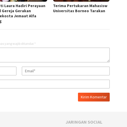
ti Laura Hadiri Perayaan
Terima Pertukaran Mahasisw
l Gereja Gerakan
Universitas Borneo Tarakan
ekosta Jemaat Alfa
g
as yang wajib ditandai
*
JARINGAN SOCIAL