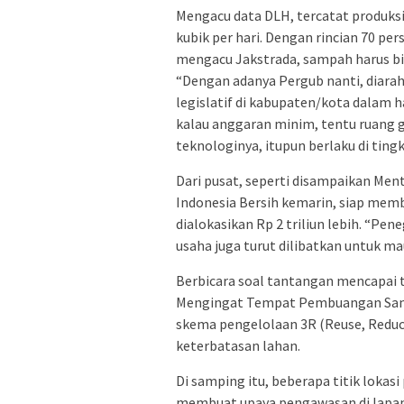
Mengacu data DLH, tercatat produksi
kubik per hari. Dengan rincian 70 pe
mengacu Jakstrada, sampah harus bi
“Dengan adanya Pergub nanti, diar
legislatif di kabupaten/kota dalam
kalau anggaran minim, tentu ruang g
teknologinya, itupun berlaku di tingk
Dari pusat, seperti disampaikan Men
Indonesia Bersih kemarin, siap mem
dialokasikan Rp 2 triliun lebih. “Pen
usaha juga turut dilibatkan untuk m
Berbicara soal tantangan mencapai 
Mengingat Tempat Pembuangan Samp
skema pengelolaan 3R (Reuse, Reduce
keterbatasan lahan.
Di samping itu, beberapa titik lokas
membuat upaya pengawasan di lapan