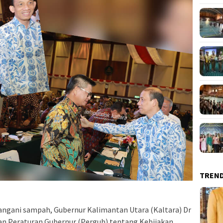
TREN
ngani sampah, Gubernur Kalimantan Utara (Kaltara) Dr
an Peraturan Gubernur (Pergub) tentang Kebijakan