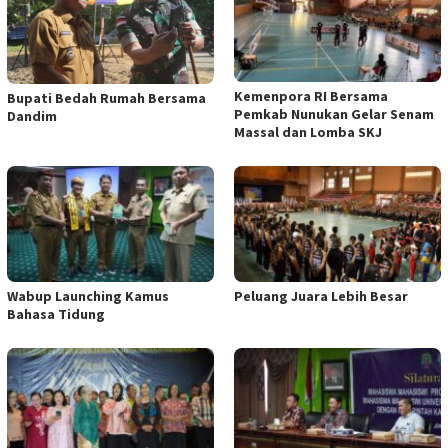
Kemenpora RI Bersama
Bupati Bedah Rumah Bersama
Pemkab Nunukan Gelar Senam
Dandim
Massal dan Lomba SKJ
Wabup Launching Kamus
Peluang Juara Lebih Besar
Bahasa Tidung