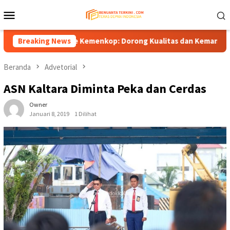
Loncat
Menu
ke
Mobile
konten
 Koperasi ke Kemenkop: Dorong Kualitas dan Kemandirian, Bukan
Breaking News
Beranda
Advetorial
ASN Kaltara Diminta Peka dan Cerdas
Owner
Januari 8, 2019
1 Dilihat