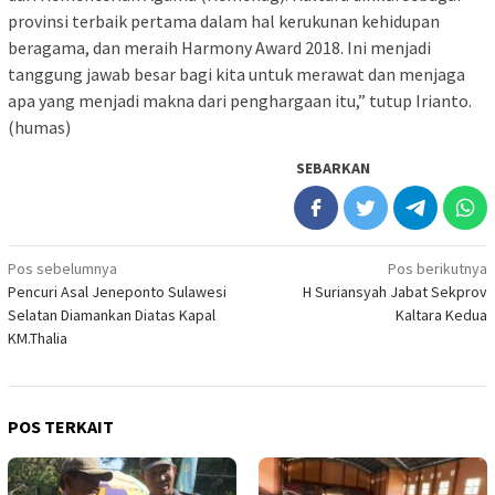
provinsi terbaik pertama dalam hal kerukunan kehidupan
beragama, dan meraih Harmony Award 2018. Ini menjadi
tanggung jawab besar bagi kita untuk merawat dan menjaga
apa yang menjadi makna dari penghargaan itu,” tutup Irianto.
(humas)
SEBARKAN
Navigasi
Pos sebelumnya
Pos berikutnya
Pencuri Asal Jeneponto Sulawesi
H Suriansyah Jabat Sekprov
pos
Selatan Diamankan Diatas Kapal
Kaltara Kedua
KM.Thalia
POS TERKAIT