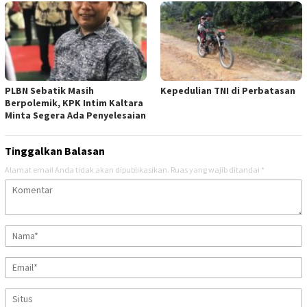
PLBN Sebatik Masih
Kepedulian TNI di Perbatasan
Berpolemik, KPK Intim Kaltara
Minta Segera Ada Penyelesaian
Tinggalkan Balasan
Alamat email Anda tidak akan dipublikasikan.
Ruas yang wajib ditandai
*