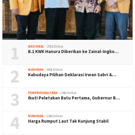
1
NASIONAL
2762 Dilihat
B.1 KWK Hanura Diberikan ke Zainal-Ingko…
2
NUNUKAN
2458 Dilihat
Kabudaya Pilihan Deklarasi Irwan Sabri &…
3
PEMPROV KALTARA
1346 Dilihat
Ikuti Peletakan Batu Pertama, Gubernur B…
4
NUNUKAN
1246 Dilihat
Harga Rumput Laut Tak Kunjung Stabil