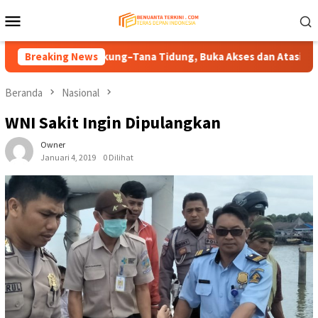
Loncat
Menu
ke
Mobile
konten
ap Sembakung–Tana Tidung, Buka Akses dan Atasi Banjir Wilayah
Breaking News
Beranda
Nasional
WNI Sakit Ingin Dipulangkan
Owner
Januari 4, 2019
0 Dilihat