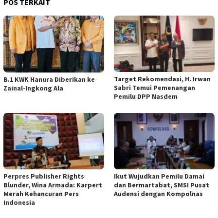
POS TERKAIT
Target Rekomendasi, H. Irwan
B.1 KWK Hanura Diberikan ke
Sabri Temui Pemenangan
Zainal-Ingkong Ala
Pemilu DPP Nasdem
Perpres Publisher Rights
Ikut Wujudkan Pemilu Damai
Blunder, Wina Armada: Karpert
dan Bermartabat, SMSI Pusat
Merah Kehancuran Pers
Audensi dengan Kompolnas
Indonesia