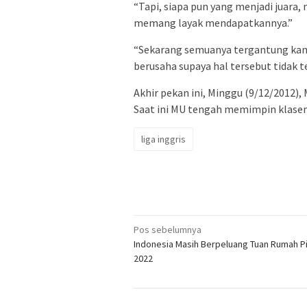
“Tapi, siapa pun yang menjadi juara
memang layak mendapatkannya.”
“Sekarang semuanya tergantung kami
berusaha supaya hal tersebut tidak te
Akhir pekan ini, Minggu (9/12/2012),
Saat ini MU tengah memimpin klasem
liga inggris
Navigasi
Pos sebelumnya
Indonesia Masih Berpeluang Tuan Rumah Pi
pos
2022