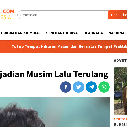
Pencaria
HUKUM DAN KRIMINAL
SENI DAN BUDAYA
OLAHRAGA
NASIONAL
pat Hiburan Malam dan Berantas Tempat Praktik Perjudian di se
ADVET
ejadian Musim Lalu Terulang
ADVETOR
Bupat