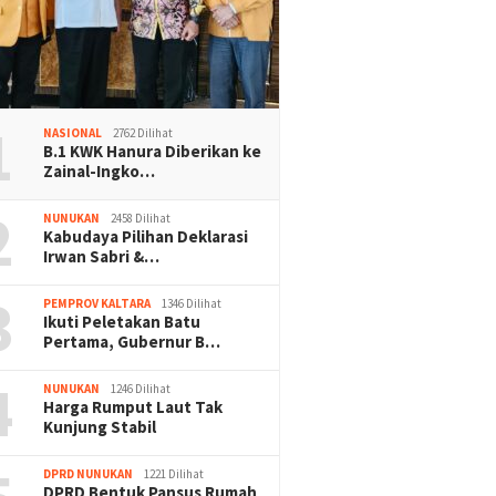
1
NASIONAL
2762 Dilihat
B.1 KWK Hanura Diberikan ke
Zainal-Ingko…
2
NUNUKAN
2458 Dilihat
Kabudaya Pilihan Deklarasi
Irwan Sabri &…
3
PEMPROV KALTARA
1346 Dilihat
Ikuti Peletakan Batu
Pertama, Gubernur B…
4
NUNUKAN
1246 Dilihat
Harga Rumput Laut Tak
Kunjung Stabil
DPRD NUNUKAN
1221 Dilihat
DPRD Bentuk Pansus Rumah