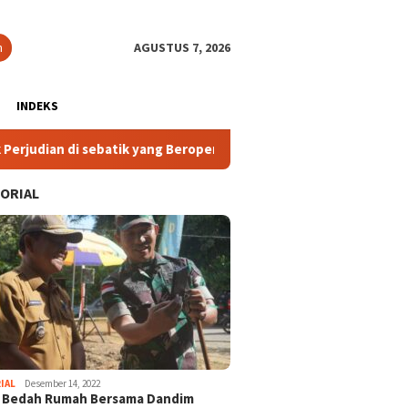
n
AGUSTUS 7, 2026
INDEKS
batik yang Beroperasi di Luar Ketentuan
2. Komisi IV DP
ORIAL
IAL
Desember 14, 2022
i Bedah Rumah Bersama Dandim