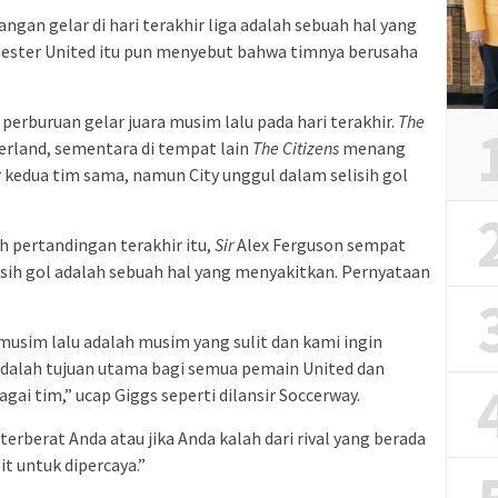
angan gelar di hari terakhir liga adalah sebuah hal yang
ester United itu pun menyebut bahwa timnya berusaha
perburuan gelar juara musim lalu pada hari terakhir.
The
rland, sementara di tempat lain
The Citizens
menang
r kedua tim sama, namun City unggul dalam selisih gol
pertandingan terakhir itu,
Sir
Alex Ferguson sempat
sih gol adalah sebuah hal yang menyakitkan. Pernyataan
usim lalu adalah musim yang sulit dan kami ingin
 adalah tujuan utama bagi semua pemain United dan
ai tim,” ucap Giggs seperti dilansir Soccerway.
al terberat Anda atau jika Anda kalah dari rival yang berada
it untuk dipercaya.”