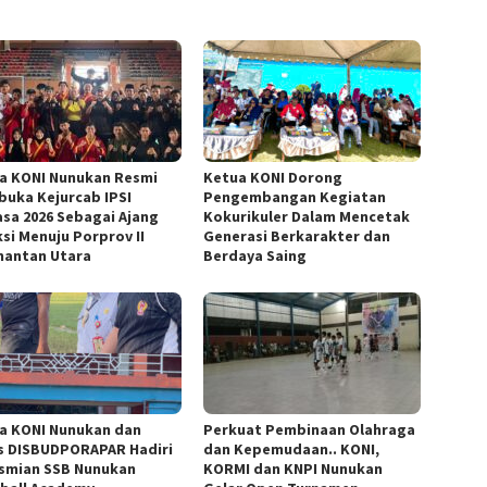
a KONI Nunukan Resmi
Ketua KONI Dorong
uka Kejurcab IPSI
Pengembangan Kegiatan
sa 2026 Sebagai Ajang
Kokurikuler Dalam Mencetak
ksi Menuju Porprov II
Generasi Berkarakter dan
mantan Utara
Berdaya Saing
a KONI Nunukan dan
Perkuat Pembinaan Olahraga
s DISBUDPORAPAR Hadiri
dan Kepemudaan.. KONI,
smian SSB Nunukan
KORMI dan KNPI Nunukan