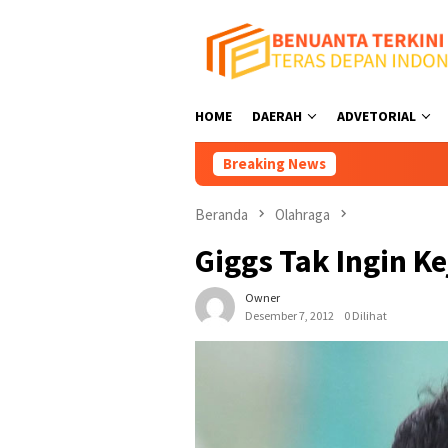
Loncat
ke
konten
HOME
DAERAH
ADVETORIAL
Breaking News
Tutup Tem
Beranda
Olahraga
Giggs Tak Ingin K
Owner
Desember 7, 2012
0 Dilihat